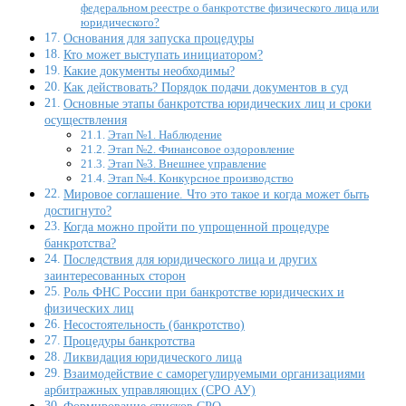
федеральном реестре о банкротстве физического лица или
юридического?
Основания для запуска процедуры
Кто может выступать инициатором?
Какие документы необходимы?
Как действовать? Порядок подачи документов в суд
Основные этапы банкротства юридических лиц и сроки
осуществления
Этап №1. Наблюдение
Этап №2. Финансовое оздоровление
Этап №3. Внешнее управление
Этап №4. Конкурсное производство
Мировое соглашение. Что это такое и когда может быть
достигнуто?
Когда можно пройти по упрощенной процедуре
банкротства?
Последствия для юридического лица и других
заинтересованных сторон
Роль ФНС России при банкротстве юридических и
физических лиц
Несостоятельность (банкротство)
Процедуры банкротства
Ликвидация юридического лица
Взаимодействие с саморегулируемыми организациями
арбитражных управляющих (СРО АУ)