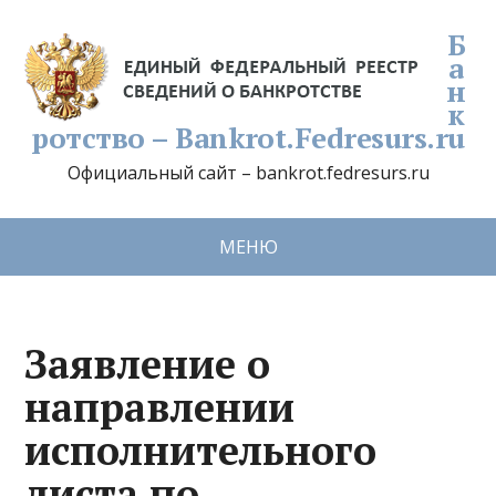
Б
а
н
к
ротство – Bankrot.Fedresurs.ru
Официальный сайт – bankrot.fedresurs.ru
МЕНЮ
Заявление о
направлении
исполнительного
листа по