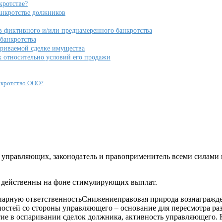
кротстве?
анкротстве должников
в фиктивного и/или преднамеренного банкротства
банкротства
ариваемой сделке имущества
х относительно условий его продажи
нкротство ООО?
 управляющих, законодатель и правоприменитель всеми силами
е действенны на фоне стимулирующих выплат.
рную ответственностьСнижениеправовая природа вознагражден
ностей со стороны управляющего – основание для пересмотра ра
тие в оспаривании сделок должника, активность управляющего.