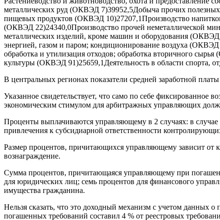
Растениеводство и животноводство, охота и предоставление 
металлических руд (ОКВЭД 7)39952,5Добыча прочих полезных
пищевых продуктов (ОКВЭД 10)27207,1Производство напитков
(ОКВЭД 22)24340,0Производство прочей неметаллической мин
металлических изделий, кроме машин и оборудования (ОКВЭД
энергией, газом и паром; кондиционирование воздуха (ОКВЭД
обработка и утилизация отходов; обработка вторичного сырья
культуры (ОКВЭД 91)25659,1Деятельность в области спорта, о
В центральных регионах показатели средней заработной платы
Указанное свидетельствует, что само по себе фиксированное в
экономическим стимулом для арбитражных управляющих долж
Проценты выплачиваются управляющему в 2 случаях: в случае п
привлечения к субсидиарной ответственности контролирующи
Размер процентов, причитающихся управляющему зависит от ка
вознаграждение.
Сумма процентов, причитающаяся управляющему при погашении
для юридических лиц; семь процентов для финансового управл
имущества гражданина.
Нельзя сказать, что это доходный механизм с учетом данных о 
погашенных требований составил 4 % от реестровых требовани