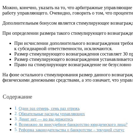
Можно, конечно, указать на то, что арбитражные управляющие 
работу управляющего. Очевидно, говорить о том, что процентн
Дополнительным бонусом является стимулирующее вознагражд
При определении размера такого стимулирующего вознагражд
При исчислении дополнительного вознаграждения требов
к субсидиарной ответственности, исключаются.
Размер стимулирующего вознаграждения составляет 30 п
Размер стимулирующего вознаграждения устанавливается
Право на стимулирующее вознаграждение не безусловно
На фоне остального стимулирования размер данного вознаграж
физическими денежными средствами, а это означает, что управ
Содержание
Один раз отмерь, семь раз отрежь
Обязательные расходы управляющих
Денег нет — но вы держитесь
Возможно ли внесудебное банкротство юридического лица?
Реформа законодательства о банкротстве – текущий статус