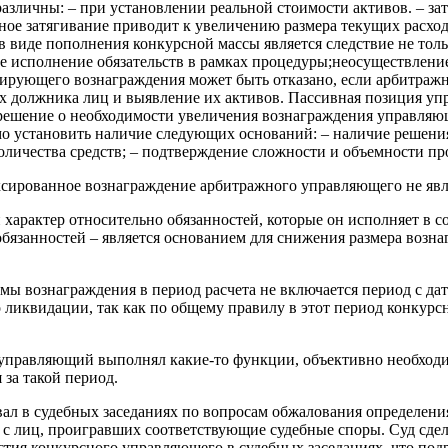
различны: – при установлении реальной стоимости активов. – з
ное затягивание приводит к увеличению размера текущих расхо
 в виде пополнения конкурсной массы является следствие не тол
е исполнение обязательств в рамках процедуры;неосуществлени
лирующего вознаграждения может быть отказано, если арбитра
 должника лиц и выявление их активов. Пассивная позиция уп
 решение о необходимости увеличения вознаграждения управляющ
о установить наличие следующих оснований: – наличие решения
количества средств; – подтверждение сложности и объемности 
ксированное вознаграждение арбитражного управляющего не явл
арактер относительно обязанностей, которые он исполняет в соо
занностей – является основанием для снижения размера возна
мы вознаграждения в период расчета не включается период с д
 ликвидации, так как по общему правилу в этот период конкур
й управляющий выполнял какие-то функции, объективно необход
за такой период.
ал в судебных заседаниях по вопросам обжалования определени
РФ с лиц, проигравших соответствующие судебные споры. Суд с
стия конкурсного управляющего в судебных заседаниях, что под