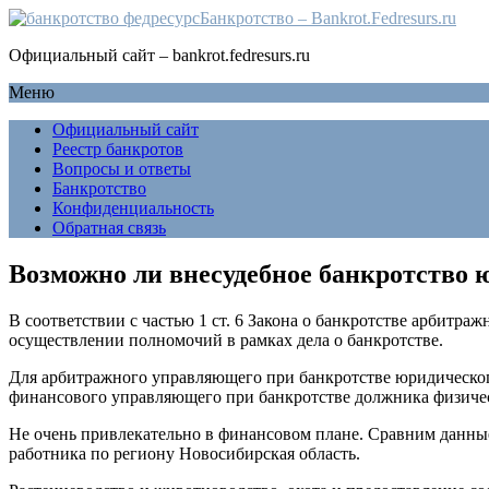
Банкротство – Bankrot.Fedresurs.ru
Официальный сайт – bankrot.fedresurs.ru
Меню
Официальный сайт
Реестр банкротов
Вопросы и ответы
Банкротство
Конфиденциальность
Обратная связь
Возможно ли внесудебное банкротство 
В соответствии с частью 1 ст. 6 Закона о банкротстве арбитр
осуществлении полномочий в рамках дела о банкротстве.
Для арбитражного управляющего при банкротстве юридического
финансового управляющего при банкротстве должника физичес
Не очень привлекательно в финансовом плане. Сравним данны
работника по региону Новосибирская область.