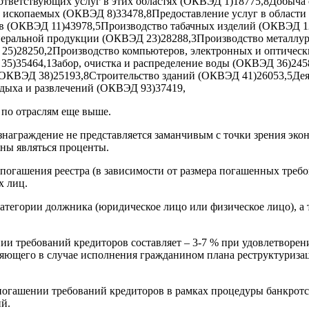
соответствующих услуг в этих областях (ОКВЭД 1)18775,8Добыч
 ископаемых (ОКВЭД 8)33478,8Предоставление услуг в област
 (ОКВЭД 11)43978,5Производство табачных изделий (ОКВЭД 12
еральной продукции (ОКВЭД 23)28288,3Производство металлур
 25)28250,2Производство компьютеров, электронных и оптичес
 35)35464,1Забор, очистка и распределение воды (ОКВЭД 36)245
 (ОКВЭД 38)25193,8Строительство зданий (ОКВЭД 41)26053,5Деят
тдыха и развлечений (ОКВЭД 93)37419,
 по отраслям еще выше.
ознаграждение не представляется заманчивым с точки зрения эк
ны являться проценты.
огашения реестра (в зависимости от размера погашенных требов
х лиц.
тегории должника (юридическое лицо или физическое лицо), а т
 требований кредиторов составляет – 3-7 % при удовлетворени
яющего в случае исполнения гражданином плана реструктуризац
погашении требований кредиторов в рамках процедуры банкротств
й.