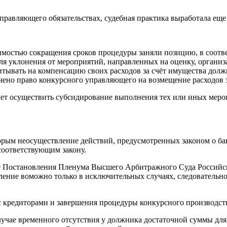
равляющего обязательствах, судебная практика выработала еще
димостью сокращения сроков процедуры заняли позицию, в соотве
для уклонения от мероприятий, направленных на оценку, органи
вать на компенсацию своих расходов за счёт имущества должни
ено право конкурсного управляющего на возмещение расходов за 
 счет осуществить субсидирование выполнения тех или иных ме
торым неосуществление действий, предусмотренных законом о б
соответствующим закону.
 50 Постановления Пленума Высшего Арбитражного Суда Российс
одление воможно только в исключительных случаях, следователь
с кредиторами и завершения процедуры конкурсного производст
 случае временного отсутствия у должника достаточной суммы дл