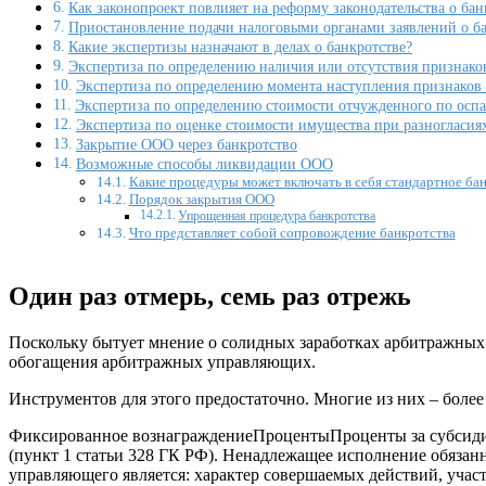
Как законопроект повлияет на реформу законодательства о бан
Приостановление подачи налоговыми органами заявлений о б
Какие экспертизы назначают в делах о банкротстве?
Экспертиза по определению наличия или отсутствия признако
Экспертиза по определению момента наступления признаков 
Экспертиза по определению стоимости отчужденного по осп
Экспертиза по оценке стоимости имущества при разногласия
Закрытие ООО через банкротство
Возможные способы ликвидации ООО
Какие процедуры может включать в себя стандартное ба
Порядок закрытия ООО
Упрощенная процедура банкротства
Что представляет собой сопровождение банкротства
Один раз отмерь, семь раз отрежь
Поскольку бытует мнение о солидных заработках арбитражных
обогащения арбитражных управляющих.
Инструментов для этого предостаточно. Многие из них – боле
Фиксированное вознаграждениеПроцентыПроценты за субсидиа
(пункт 1 статьи 328 ГК РФ). Ненадлежащее исполнение обязан
управляющего является: характер совершаемых действий, учас