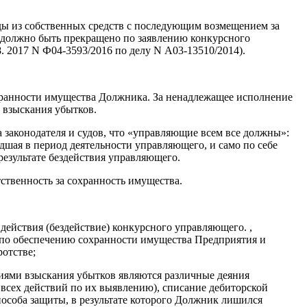
оды из собственных средств с последующим возмещением за
лу должно быть прекращено по заявлению конкурсного
. 2017 N Ф04-3593/2016 по делу N А03-13510/2014).
охранности имущества Должника. За ненадлежащее исполнение
 взыскания убытков.
а законодателя и судов, что «управляющие всем все должны»:
дшая в период деятельности управляющего, и само по себе
результате бездействия управляющего.
ственность за сохранность имущества.
действия (бездействие) конкурсного управляющего. ,
р по обеспечению сохранности имущества Предприятия и
отстве;
ниями взыскания убытков являются различные деяния
всех действий по их выявлению), списание дебиторской
пособа защиты, в результате которого Должник лишился