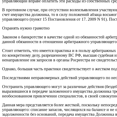
управляющий вправе оплатить эти расходы из собственных сре
В противном случае, при отсутствии волеизъявления участвую
счет имущества должника, то в силу положений абзаца восьмог
управляющего (пункт 15 Постановления от 17. 2009 N 91). Пос
Охранять нужно грамотно
Законом о банкротстве в качестве одной из обязанностей арб
данной обязанности в отношении арбитражного управляющего 
Стоит отметить, что имеется практика и в пользу арбитражных
по конкретному делу, разрешенному ВС РФ, высшая судебная и
ненаправление им запросов в органы Росреестра не свидетель
Однако, большая часть практики свидетельствует о жестком по
Последствиями неправомерных действий управляющего по нео
Отстранить управляющего могут за различные действия (бездей
выразившиеся в передаче заложенного имущества должника тре
необоснованном привлечении специалистов, в своей совокупн
Данная мера представляется более жесткой, поскольку непоср
управляющего: списание запасов, числящихся на балансе и не
задолженности без оснований, передача имущества Должника в 