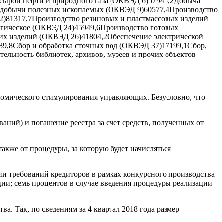
а сырой нефти и природного газа (ОКВЭД 6)57945,2Добыча
и добычи полезных ископаемых (ОКВЭД 9)60577,4Производство
)81317,7Производство резиновых и пластмассовых изделий
гическое (ОКВЭД 24)45949,6Производство готовых
ких изделий (ОКВЭД 26)41804,2Обеспечение электрической
89,8Сбор и обработка сточных вод (ОКВЭД 37)17199,1Сбор,
ельность библиотек, архивов, музеев и прочих объектов
ономического стимулирования управляющих. Безусловно, что
аний) и погашение реестра за счет средств, полученных от
акже от процедуры, за которую будет начисляться
и требований кредиторов в рамках конкурсного производства
ии; семь процентов в случае введения процедуры реализации
а. Так, по сведениям за 4 квартал 2018 года размер