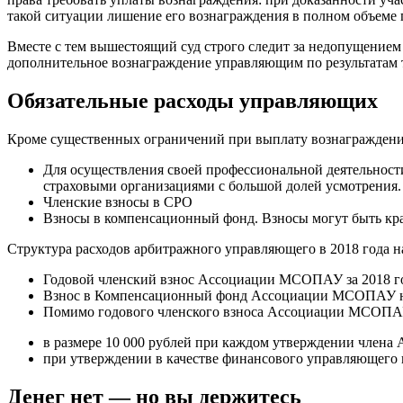
такой ситуации лишение его вознаграждения в полном объеме п
Вместе с тем вышестоящий суд строго следит за недопущением
дополнительное вознаграждение управляющим по результатам 
Обязательные расходы управляющих
Кроме существенных ограничений при выплату вознаграждения
Для осуществления своей профессиональной деятельност
страховыми организациями с большой долей усмотрения. 
Членские взносы в СРО
Взносы в компенсационный фонд. Взносы могут быть кра
Структура расходов арбитражного управляющего в 2018 года н
Годовой членский взнос Ассоциации МСОПАУ за 2018 год
Взнос в Компенсационный фонд Ассоциации МСОПАУ на 20
Помимо годового членского взноса Ассоциации МСОПАУ
в размере 10 000 рублей при каждом утверждении члена
при утверждении в качестве финансового управляющего в
Денег нет — но вы держитесь