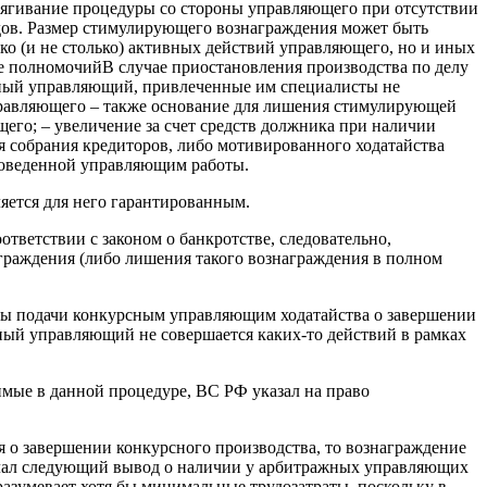
атягивание процедуры со стороны управляющего при отсутствии
дов. Размер стимулирующего вознаграждения может быть
ько (и не столько) активных действий управляющего, но и иных
е полномочийВ случае приостановления производства по делу
жный управляющий, привлеченные им специалисты не
равляющего – также основание для лишения стимулирующей
его; – увеличение за счет средств должника при наличии
 собрания кредиторов, либо мотивированного ходатайства
проведенной управляющим работы.
яется для него гарантированным.
тветствии с законом о банкротстве, следовательно,
граждения (либо лишения такого вознаграждения в полном
аты подачи конкурсным управляющим ходатайства о завершении
сный управляющий не совершается каких-то действий в рамках
имые в данной процедуре, ВС РФ указал на право
я о завершении конкурсного производства, то вознаграждение
делал следующий вывод о наличии у арбитражных управляющих
разумевает хотя бы минимальные трудозатраты, поскольку в