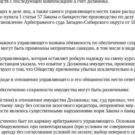
дств с последующей компенсацией а счет должника.
щих в деле лиц, а также самого управляющего нести такие расх
о пункта 1 статьи 57 Закона о банкротстве производство по де
тановление Арбитражного суда Западно-Сибирского округа от 18
итражного управляющего названа обязанность по обеспечению с
могут быть применены неприятные санкции, в том числе в виде
 управляющих, которая оставляет робкую надежду на смену курс
нстанция указала, что изъятие у Должника имущества, произоше
ствуют о том, что Обществу причинены убытки исключительно в 
дходе в отношении управляющего и его обязанностях нести ответ
беспечению сохранности имущества могут быть различными:
ствия) в отношении имущества Должника: так, суд признал, что 
тьему лицу без согласия залогового кредитора, непринятии ме
ости являлись существенными нарушениями норм Закона о банкр
едственно бьет по карману арбитражного управляющего. Основа
 обнаруженных при инвентаризации (при условии не совершения 
аренду без согласования условий по оплате; выбор неверного с