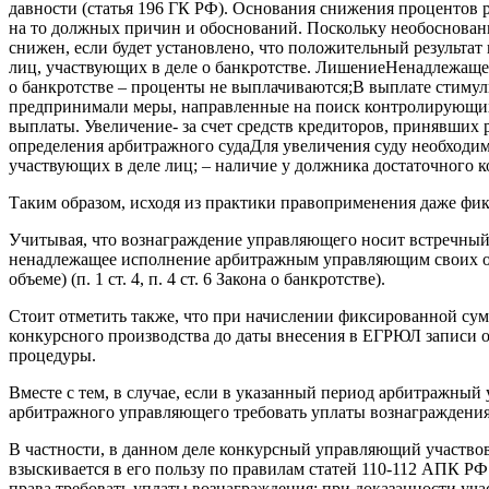
давности (статья 196 ГК РФ). Основания снижения процентов 
на то должных причин и обоснований. Поскольку необоснован
снижен, если будет установлено, что положительный результат
лиц, участвующих в деле о банкротстве. ЛишениеНенадлежаще
о банкротстве – проценты не выплачиваются;В выплате стиму
предпринимали меры, направленные на поиск контролирующих
выплаты. Увеличение- за счет средств кредиторов, принявших
определения арбитражного судаДля увеличения суду необходим
участвующих в деле лиц; – наличие у должника достаточного 
Таким образом, исходя из практики правоприменения даже фи
Учитывая, что вознаграждение управляющего носит встречный х
ненадлежащее исполнение арбитражным управляющим своих обя
объеме) (п. 1 ст. 4, п. 4 ст. 6 Закона о банкротстве).
Стоит отметить также, что при начислении фиксированной сум
конкурсного производства до даты внесения в ЕГРЮЛ записи о
процедуры.
Вместе с тем, в случае, если в указанный период арбитражны
арбитражного управляющего требовать уплаты вознаграждения 
В частности, в данном деле конкурсный управляющий участвов
взыскивается в его пользу по правилам статей 110-112 АПК 
права требовать уплаты вознаграждения: при доказанности уча