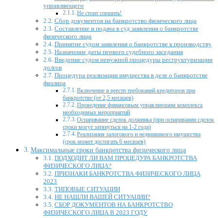
управляющего
Не стоит спешить!
Сбор документов на банкротство физического лица
Составление и подача в суд заявления о банкротстве
физического лица
Принятие судом заявления о банкротстве к производству
Назначение даты первого судебного заседания
Введение судом ненужной процедуры реструктуризации
долгов
Процедура реализации имущества в деле о банкротстве
физлица
Включение в реестр требований кредиторов при
банкротстве (от 2,5 месяцев)
Проведение финансовым управляющим комплекса
необходимых мероприятий
Оспаривание сделок должника (при оспаривании сделок
сроки могут затянуться на 1-2 года)
Реализация залогового и недвижимого имущества
(срок может достигать 6 месяцев)
Максимальные сроки банкротства физического лица
ПОДХОДИТ ЛИ ВАМ ПРОЦЕДУРА БАНКРОТСТВА
ФИЗИЧЕСКОГО ЛИЦА?
ПРИЗНАКИ БАНКРОТСТВА ФИЗИЧЕСКОГО ЛИЦА
2023
ТИПОВЫЕ СИТУАЦИИ
НЕ НАШЛИ ВАШЕЙ СИТУАЦИИ?
СБОР ДОКУМЕНТОВ НА БАНКРОТСТВО
ФИЗИЧЕСКОГО ЛИЦА В 2023 ГОДУ