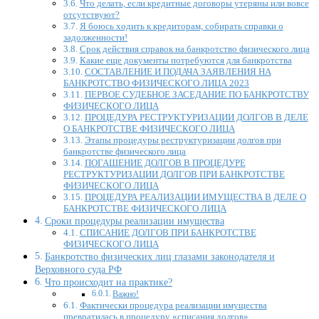
Что делать, если кредитные договоры утеряны или вовсе
отсутствуют?
Я боюсь ходить к кредиторам, собирать справки о
задолженности!
Срок действия справок на банкротство физического лица
Какие еще документы потребуются для банкротства
СОСТАВЛЕНИЕ И ПОДАЧА ЗАЯВЛЕНИЯ НА
БАНКРОТСТВО ФИЗИЧЕСКОГО ЛИЦА 2023
ПЕРВОЕ СУДЕБНОЕ ЗАСЕДАНИЕ ПО БАНКРОТСТВУ
ФИЗИЧЕСКОГО ЛИЦА
ПРОЦЕДУРА РЕСТРУКТУРИЗАЦИИ ДОЛГОВ В ДЕЛЕ
О БАНКРОТСТВЕ ФИЗИЧЕСКОГО ЛИЦА
Этапы процедуры реструктуризации долгов при
банкротстве физического лица
ПОГАШЕНИЕ ДОЛГОВ В ПРОЦЕДУРЕ
РЕСТРУКТУРИЗАЦИИ ДОЛГОВ ПРИ БАНКРОТСТВЕ
ФИЗИЧЕСКОГО ЛИЦА
ПРОЦЕДУРА РЕАЛИЗАЦИИ ИМУЩЕСТВА В ДЕЛЕ О
БАНКРОТСТВЕ ФИЗИЧЕСКОГО ЛИЦА
Сроки процедуры реализации имущества
СПИСАНИЕ ДОЛГОВ ПРИ БАНКРОТСТВЕ
ФИЗИЧЕСКОГО ЛИЦА
Банкротство физических лиц глазами законодателя и
Верховного суда РФ
Что происходит на практике?
Важно!
Фактически процедура реализации имущества
превратилась в процедуру «списания долгов»