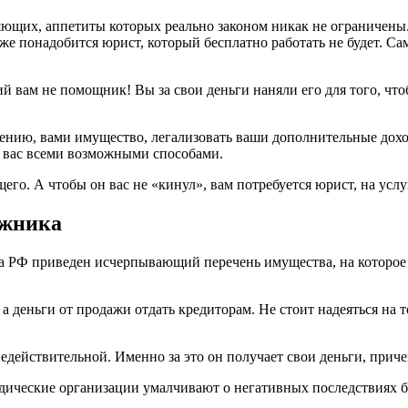
ющих, аппетиты которых реально законом никак не ограничены.
же понадобится юрист, который бесплатно работать не будет. Сам
 вам не помощник! Вы за свои деньги наняли его для того, чтоб
мнению, вами имущество, легализовать ваши дополнительные до
» вас всеми возможными способами.
о. А чтобы он вас не «кинул», вам потребуется юрист, на услуг
лжника
са РФ приведен исчерпывающий перечень имущества, на которое 
 деньги от продажи отдать кредиторам. Не стоит надеяться на т
действительной. Именно за это он получает свои деньги, причем
ические организации умалчивают о негативных последствиях бан