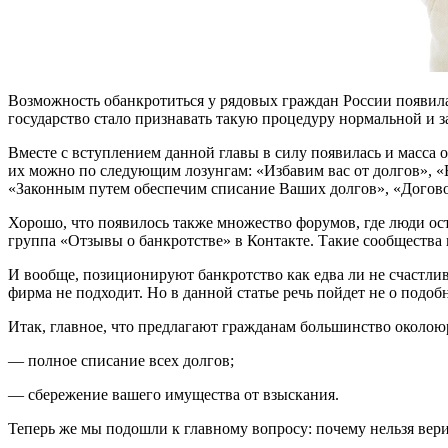
Возможность обанкротиться у рядовых граждан России появилас
государство стало признавать такую процедуру нормальной и з
Вместе с вступлением данной главы в силу появилась и масса
их можно по следующим лозунгам: «Избавим вас от долгов», «
«Законным путем обеспечим списание Ваших долгов», «Догово
Хорошо, что появилось также множество форумов, где люди ост
группа «Отзывы о банкротстве» в Контакте. Такие сообщества п
И вообще, позиционируют банкротство как едва ли не счастли
фирма не подходит. Но в данной статье речь пойдет не о подоб
Итак, главное, что предлагают гражданам большинство около
— полное списание всех долгов;
— сбережение вашего имущества от взыскания.
Теперь же мы подошли к главному вопросу: почему нельзя вер