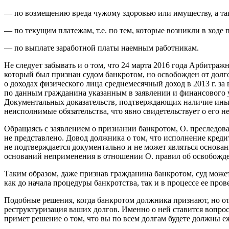
— по возмещению вреда чужому здоровью или имуществу, а та
— по текущим платежам, т.е. по тем, которые возникли в ходе
— по выплате заработной платы наемным работникам.
Не следует забывать и о том, что 24 марта 2016 года Арбитра
который был признан судом банкротом, но освобожден от долго
о доходах физического лица среднемесячный доход в 2013 г. за 
по данным гражданина указанным в заявлении и финансового уп
Документальных доказательств, подтверждающих наличие иных и
неисполнимые обязательства, что явно свидетельствует о его 
Обращаясь с заявлением о признании банкротом, О. преследова
не представлено. Довод должника о том, что исполнение креди
не подтверждается документально и не может являться основа
оснований неприменения в отношении О. правил об освобожден
Таким образом, даже признав гражданина банкротом, суд может
как до начала процедуры банкротства, так и в процессе ее про
Подобные решения, когда банкротом должника признают, но от 
реструктуризация ваших долгов. Именно о ней ставится вопрос
примет решение о том, что вы по всем долгам будете должны 