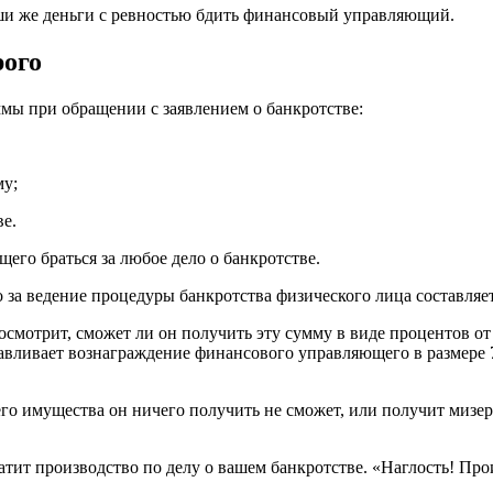
ваши же деньги с ревностью бдить финансовый управляющий.
рого
ммы при обращении с заявлением о банкротстве:
у;
е.
его браться за любое дело о банкротстве.
за ведение процедуры банкротства физического лица составляет
смотрит, сможет ли он получить эту сумму в виде процентов от
анавливает вознаграждение финансового управляющего в размере
о имущества он ничего получить не сможет, или получит мизерн
кратит производство по делу о вашем банкротстве. «Наглость! П