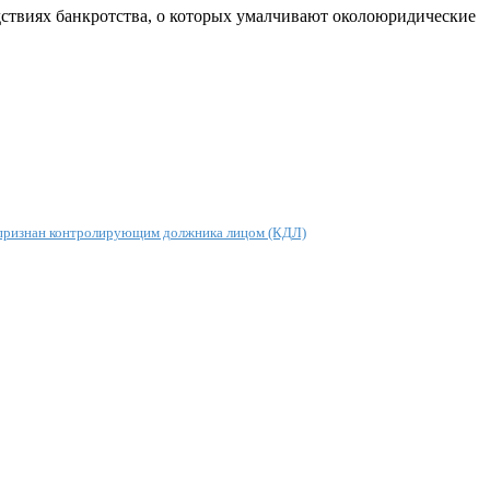
едствиях банкротства, о которых умалчивают околоюридические
он признан контролирующим должника лицом (КДЛ)