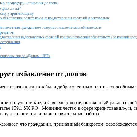
ь в процедуру «списания долгов»
е физ лица?
овому управляющему
 без списания долгов из-за не предоставления сведений и документов
ричине взятия гражданином заведомо неисполнимых обязательств
кредитов
едоставления недостоверных сведений при возникновении обязательств (получении кред
реступления
а
изических лиц от «Долгам. НЕТ»
ует избавление от долгов
момент взятия кредитов были добросовестным платежеспособным з
а при получении кредита вы указали недостоверный размер своей 
статье 159.1 УК РФ «Мошенничество в сфере кредитования», и, с
тельную колонию или на исправительные работы.
указывает, что гражданин, признанный банкротом, освобождается 