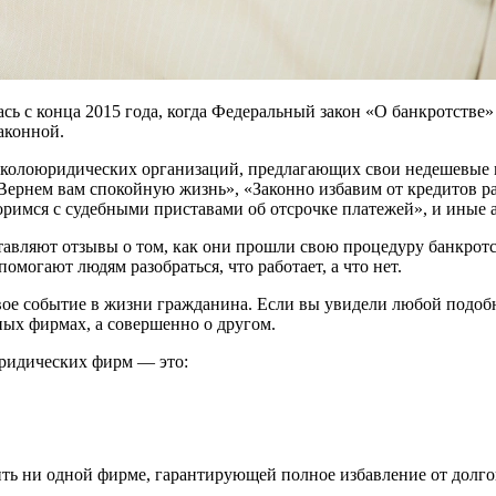
ь с конца 2015 года, когда Федеральный закон «О банкротстве»
аконной.
 околоюридических организаций, предлагающих свои недешевые 
Вернем вам спокойную жизнь», «Законно избавим от кредитов раз
римся с судебными приставами об отсрочке платежей», и иные 
авляют отзывы о том, как они прошли свою процедуру банкротст
омогают людям разобраться, что работает, а что нет.
вое событие в жизни гражданина. Если вы увидели любой подобн
ных фирмах, а совершенно о другом.
юридических фирм — это:
ить ни одной фирме, гарантирующей полное избавление от долго