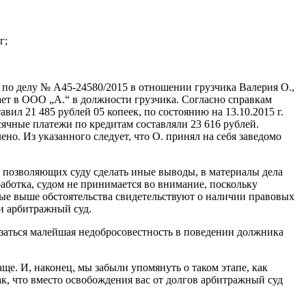
г;
 по делу № А45-24580/2015 в отношении грузчика Валерия О.,
ает в ООО „А.“ в должности грузчика. Согласно справкам
вил 21 485 рублей 05 копеек, по состоянию на 13.10.2015 г.
ячные платежи по кредитам составляли 23 616 рублей.
о. Из указанного следует, что О. принял на себя заведомо
, позволяющих суду сделать иные выводы, в материалы дела
аботка, судом не принимается во внимание, поскольку
ные выше обстоятельства свидетельствуют о наличии правовых
и арбитражный суд.
казаться малейшая недобросовестность в поведении должника
е. И, наконец, мы забыли упомянуть о таком этапе, как
ак, что вместо освобождения вас от долгов арбитражный суд