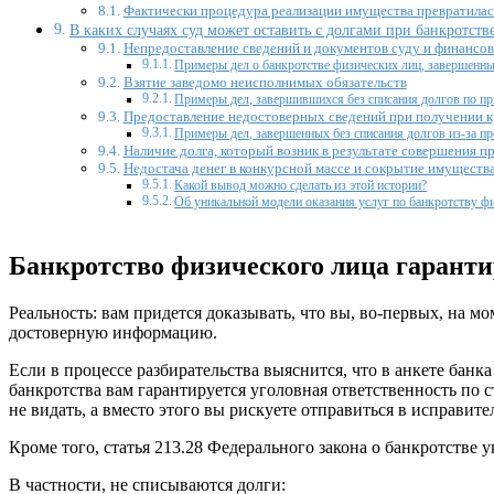
Фактически процедура реализации имущества превратилас
В каких случаях суд может оставить с долгами при банкротств
Непредоставление сведений и документов суду и финанс
Примеры дел о банкротстве физических лиц, завершенных
Взятие заведомо неисполнимых обязательств
Примеры дел, завершившихся без списания долгов по п
Предоставление недостоверных сведений при получении 
Примеры дел, завершенных без списания долгов из-за пр
Наличие долга, который возник в результате совершения п
Недостача денег в конкурсной массе и сокрытие имуществ
Какой вывод можно сделать из этой истории?
Об уникальной модели оказания услуг по банкротству ф
Банкротство физического лица гарантир
Реальность: вам придется доказывать, что вы, во-первых, на 
достоверную информацию.
Если в процессе разбирательства выяснится, что в анкете банк
банкротства вам гарантируется уголовная ответственность по 
не видать, а вместо этого вы рискуете отправиться в исправи
Кроме того, статья 213.28 Федерального закона о банкротстве 
В частности, не списываются долги: