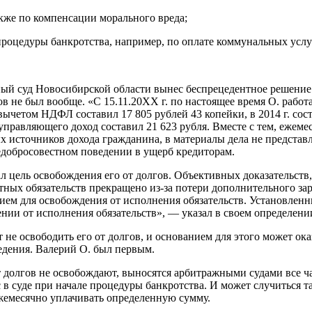
кже по компенсации морального вреда;
 процедуры банкротства, например, по оплате коммунальных услу
жный суд Новосибирской области вынес беспрецедентное решение
в не был вообще. «С 15.11.20ХХ г. по настоящее время О. работ
вычетом НДФЛ составил 17 805 рублей 43 копейки, в 2014 г. соста
равляющего доход составил 21 623 рубля. Вместе с тем, ежемес
сточников дохода гражданина, в материалы дела не представлен
недобросовестном поведении в ущерб кредиторам.
л цель освобождения его от долгов. Объективных доказательств
тных обязательств прекращено из-за потери дополнительного зар
нием для освобождения от исполнения обязательств. Установлен
ии от исполнения обязательств», — указал в своем определени
 не освободить его от долгов, и основанием для этого может о
ведения. Валерий О. был первым.
долгов не освобождают, выносятся арбитражными судами все чащ
 в суде при начале процедуры банкротства. И может случиться т
ежемесячно уплачивать определенную сумму.