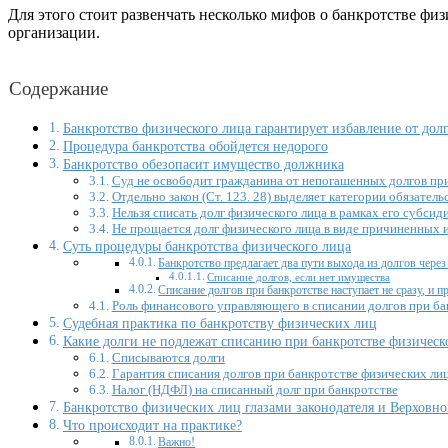
Для этого стоит развенчать несколько мифов о банкротстве фи
организации.
Содержание
Банкротство физического лица гарантирует избавление от дол
Процедура банкротства обойдется недорого
Банкротство обезопасит имущество должника
Суд не освободит гражданина от непогашенных долгов пр
Отдельно закон (Ст. 123. 28) выделяет категории обязате
Нельзя списать долг физического лица в рамках его субс
Не прощается долг физического лица в виде причиненных 
Суть процедуры банкротства физического лица
Банкротство предлагает два пути выхода из долгов через
Списание долгов, если нет имущества
Списание долгов при банкротстве наступает не сразу, и 
Роль финансового управляющего в списании долгов при ба
Судебная практика по банкротству физических лиц
Какие долги не подлежат списанию при банкротстве физическ
Списываются долги
Гарантия списания долгов при банкротстве физических ли
Налог (НДФЛ) на списанный долг при банкротстве
Банкротство физических лиц глазами законодателя и Верховно
Что происходит на практике?
Важно!