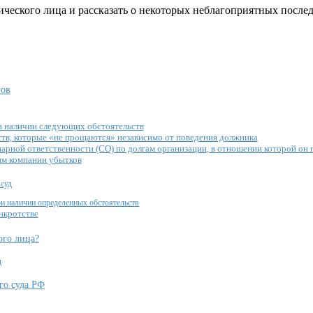
зического лица и рассказать о некоторых неблагоприятных посл
гов
и наличии следующих обстоятельств
льств, которые «не прощаются» независимо от поведения должника
идиарной ответственности (СО) по долгам организации, в отношении которой 
им компании убытков
 суд
при наличии определенных обстоятельств
нкротстве
ого лица?
ц
го суда РФ