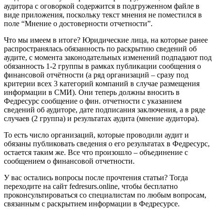
аудитора с оговоркой содержится в подгруженном файле в
виде приложения, поскольку текст мнения не поместился в
поле “Мнение о достоверности отчетности”.
Что мы имеем в итоге? Юридические лица, на которые ранее
распространялась обязанность по раскрытию сведений об
аудите, с момента законодательных изменений подпадают под
обязанность 1-2 группы в рамках публикации сообщения о
финансовой отчётности (а ряд организаций – сразу под
критерии всех 3 категорий компаний в случае размещения
информации в СМИ). Они теперь должны вносить в
Федресурс сообщение о фин. отчетности с указанием
сведений об аудиторе, дате подписания заключения, а в ряде
случаев (2 группа) и результатах аудита (мнение аудитора).
То есть число организаций, которые проводили аудит и
обязаны публиковать сведения о его результатах в Федресурс,
остается таким же. Все что произошло – объединение с
сообщением о финансовой отчетности.
У вас остались вопросы после прочтения статьи? Тогда
переходите на сайт fedresurs.online, чтобы бесплатно
проконсультироваться со специалистам по любым вопросам,
связанным с раскрытием информации в Федресурсе.