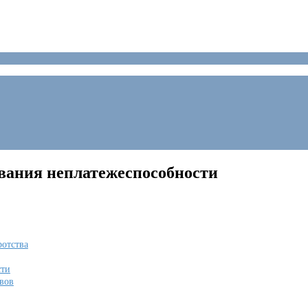
вания неплатежеспособности
ротства
сти
вов