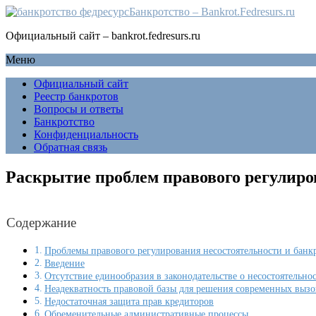
Банкротство – Bankrot.Fedresurs.ru
Официальный сайт – bankrot.fedresurs.ru
Меню
Официальный сайт
Реестр банкротов
Вопросы и ответы
Банкротство
Конфиденциальность
Обратная связь
Раскрытие проблем правового регулиро
Содержание
Проблемы правового регулирования несостоятельности и банк
Введение
Отсутствие единообразия в законодательстве о несостоятельно
Неадекватность правовой базы для решения современных вызо
Недостаточная защита прав кредиторов
Обременительные административные процессы