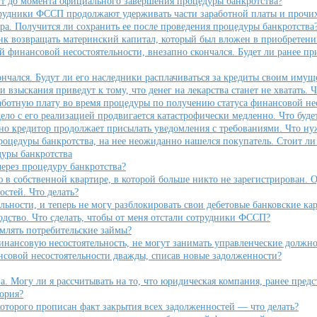
ит до момента официального завершения процедуры банкротства?
удники ФССП продолжают удерживать части заработной платы и прочих 
ра. Получится ли сохранить ее после проведения процедуры банкротства
анк возвращать материнский капитал, который был вложен в приобретен
финансовой несостоятельности, внезапно скончался. Будет ли ранее пр
нчался. Будут ли его наследники расплачиваться за кредиты своим имущ
ыскания приведут к тому, что денег на лекарства станет не хватать. Ч
ботную плату во время процедуры по получению статуса финансовой не
о с его реализацией продвигается катастрофически медленно. Что будет 
но кредитор продолжает присылать уведомления с требованиями. Что ну
процедуры банкротства, на нее неожиданно нашелся покупатель. Стоит л
дуры банкротства
ерез процедуру банкротства?
ю в собственной квартире, в которой больше никто не зарегистрирован.
стей. Что делать?
ьности, и теперь не могу разблокировать свои дебетовые банковские кар
дство. Что сделать, чтобы от меня отстали сотрудники ФССП?
рмлять потребительские займы?
нансовую несостоятельность, не могут занимать управленческие должно
совой несостоятельности дважды, списав новые задолженности?
а. Могу ли я рассчитывать на то, что юридическая компания, ранее предс
тория?
 которого прописан факт закрытия всех задолженностей — что делать?