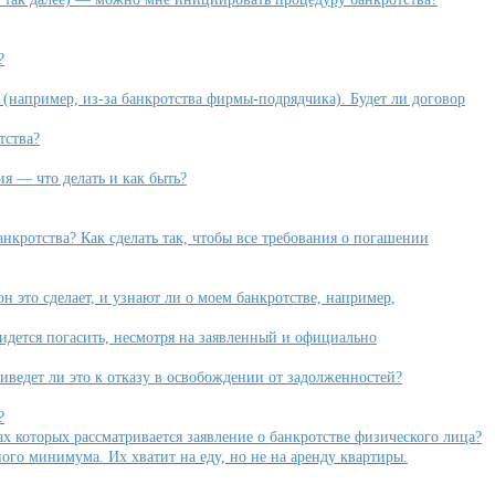
?
(например, из-за банкротства фирмы-подрядчика). Будет ли договор
тства?
я — что делать и как быть?
кротства? Как сделать так, чтобы все требования о погашении
 это сделает, и узнают ли о моем банкротстве, например,
ридется погасить, несмотря на заявленный и официально
иведет ли это к отказу в освобождении от задолженностей?
?
х которых рассматривается заявление о банкротстве физического лица?
ого минимума. Их хватит на еду, но не на аренду квартиры.