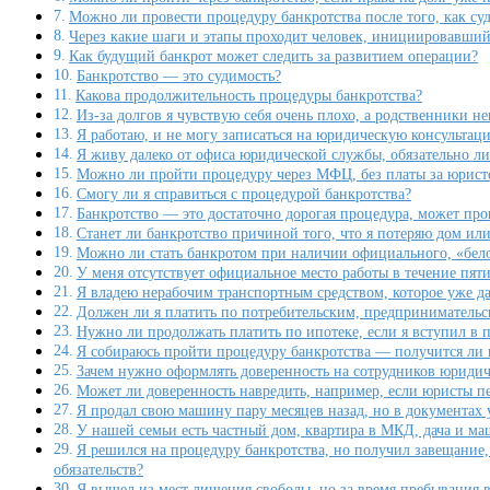
Можно ли провести процедуру банкротства после того, как су
Через какие шаги и этапы проходит человек, инициировавший
Как будущий банкрот может следить за развитием операции?
Банкротство — это судимость?
Какова продолжительность процедуры банкротства?
Из-за долгов я чувствую себя очень плохо, а родственники н
Я работаю, и не могу записаться на юридическую консультац
Я живу далеко от офиса юридической службы, обязательно ли
Можно ли пройти процедуру через МФЦ, без платы за юрист
Смогу ли я справиться с процедурой банкротства?
Банкротство — это достаточно дорогая процедура, может пр
Станет ли банкротство причиной того, что я потеряю дом или
Можно ли стать банкротом при наличии официального, «бело
У меня отсутствует официальное место работы в течение пяти
Я владею нерабочим транспортным средством, которое уже да
Должен ли я платить по потребительским, предпринимательс
Нужно ли продолжать платить по ипотеке, если я вступил в 
Я собираюсь пройти процедуру банкротства — получится ли п
Зачем нужно оформлять доверенность на сотрудников юриди
Может ли доверенность навредить, например, если юристы п
Я продал свою машину пару месяцев назад, но в документах 
У нашей семьи есть частный дом, квартира в МКД, дача и м
Я решился на процедуру банкротства, но получил завещание, 
обязательств?
Я вышел из мест лишения свободы, но за время пребывания в