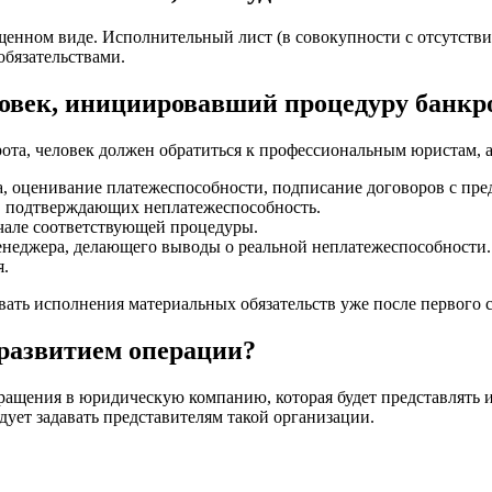
ощенном виде. Исполнительный лист (в совокупности с отсутств
обязательствами.
ловек, инициировавший процедуру банкр
та, человек должен обратиться к профессиональным юристам, а
а, оценивание платежеспособности, подписание договоров с пр
г, подтверждающих неплатежеспособность.
ачале соответствующей процедуры.
неджера, делающего выводы о реальной неплатежеспособности.
я.
вать исполнения материальных обязательств уже после первого с
 развитием операции?
бращения в юридическую компанию, которая будет представлять
ует задавать представителям такой организации.