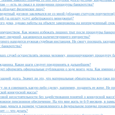
нтам — есть ли смысл в проведении процедуры банкротства?
а обладает физическое лицо?
кредитный договор заключался не со мной (обладаю статусом поручителя)
блей (за оплату услуг арбитражного менеджера)?
го дома, однако работы на объекте заморожены на неопределенный срок 
м имуществом. Как можно избежать лишних трат после процедуры банкро
акет сведений, касающихся наличествующего имущества?
орого находится нужная судебная инстанция. Не смогу посещать заседани
с банкротства?
ских служб осуществлять звонки человеку, инициирующему процедуру бан
ажданина. Какие шаги следует предпринять в дальнейшем?
т оформлять официальные публикации о ходе моего дела. Как именно он
ацией долга. Значит ли это, что материальные обязательства все-таки п
у ли я совершить какую-либо сделку, например, подарить ее жене. Не пр
ской конкурсной массы?
овой несостоятельности без задействования понятий о конкурсной массе
жное пенсионное обеспечение. На что мне жить те 6-9 месяцев, в рамка
лько деньги в размере установленного в федеральном порядке прожиточн
ет — что делать?