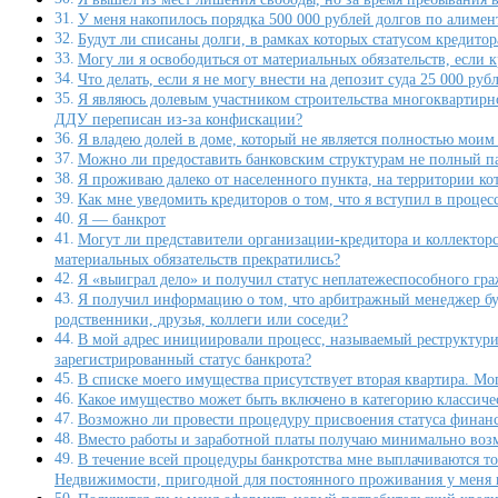
У меня накопилось порядка 500 000 рублей долгов по алиме
Будут ли списаны долги, в рамках которых статусом кредитор
Могу ли я освободиться от материальных обязательств, если 
Что делать, если я не могу внести на депозит суда 25 000 ру
Я являюсь долевым участником строительства многоквартирно
ДДУ переписан из-за конфискации?
Я владею долей в доме, который не является полностью мои
Можно ли предоставить банковским структурам не полный п
Я проживаю далеко от населенного пункта, на территории кот
Как мне уведомить кредиторов о том, что я вступил в процес
Я — банкрот
Могут ли представители организации-кредитора и коллектор
материальных обязательств прекратились?
Я «выиграл дело» и получил статус неплатежеспособного гр
Я получил информацию о том, что арбитражный менеджер буде
родственники, друзья, коллеги или соседи?
В мой адрес инициировали процесс, называемый реструктуриз
зарегистрированный статус банкрота?
В списке моего имущества присутствует вторая квартира. Мог
Какое имущество может быть включено в категорию классиче
Возможно ли провести процедуру присвоения статуса финанс
Вместо работы и заработной платы получаю минимально возмо
В течение всей процедуры банкротства мне выплачиваются то
Недвижимости, пригодной для постоянного проживания у меня н