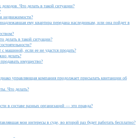
доходов. Что делать в такой ситуации?
?
ии недвижимости?
инадлежавшая ему квартира передана наследникам, или она пойдет в
еством?
то делать в такой ситуации?
состоятельности?
с машиной, если ее не удастся продать?
жно делать?
и продавать имущество?
 Однако управляющая компания продолжает присылать квитанции об
ты. Что делать?
сти в составе разных организаций — это правда?
тавлявшая мои интересы в суде, во второй раз будет работать бесплатно?