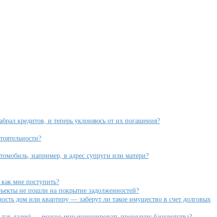
набрал кредитов, и теперь уклоняюсь от их погашения?
тоятельности?
томобиль, например, в адрес супруги или матери?
 как мне поступить?
бъекты не пошли на покрытие задолженностей?
ность дом или квартиру — заберут ли такое имущество в счет долговых
и так далее) — можно мне инициировать процедуру банкротства?