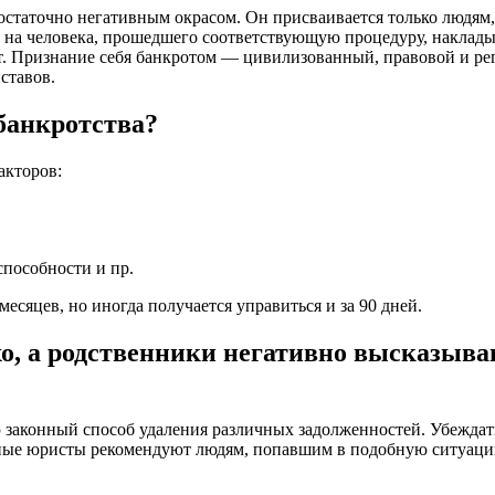
статочно негативным окрасом. Он присваивается только людям,
о, на человека, прошедшего соответствующую процедуру, накла
т. Признание себя банкротом — цивилизованный, правовой и ре
ставов.
банкротства?
акторов:
пособности и пр.
месяцев, но иногда получается управиться и за 90 дней.
охо, а родственники негативно высказыв
законный способ удаления различных задолженностей. Убеждать
льные юристы рекомендуют людям, попавшим в подобную ситуацию