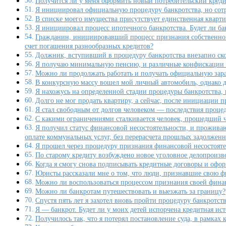
Получится ли у меня оформить новый потребительский кред
Я инициировал официальную процедуру банкротства, но сотр
В списке моего имущества присутствует единственная кварти
Я инициировал процесс ипотечного банкротства. Будет ли б
Гражданин, инициировавший процесс признания собственной 
счет погашения разнообразных кредитов?
Должник, вступивший в процедуру банкротства внезапно ско
Я получаю минимальную пенсию, и различные конфискации и вз
Можно ли продолжать работать и получать официальную зара
В конкурсную массу вошел мой личный автомобиль, однако дел
Я нахожусь на определенной стадии процедуры банкротства, 
Долго не мог продать квартиру, а сейчас, после инициации 
Я стал свободным от долгов человеком — последствия проце
С какими ограничениями сталкивается человек, прошедший ч
Я получил статус финансовой несостоятельности, и прожива
оплате коммунальных услуг, без перерасчета прошлых задолженно
Я прошел через процедуру признания финансовой несостоятел
По старому кредиту возбуждено новое уголовное делопроизво
Когда я смогу снова подписывать кредитные договоры и офо
Юристы рассказали мне о том, что люди, признавшие свою фи
Можно ли воспользоваться процессом признания своей финан
Можно ли банкротам путешествовать и выезжать за границу?
Спустя пять лет я захотел вновь пройти процедуру банкротств
Я — банкрот. Будет ли у моих детей испорчена кредитная ис
Получилось так, что я потерял постановление суда, в рамках