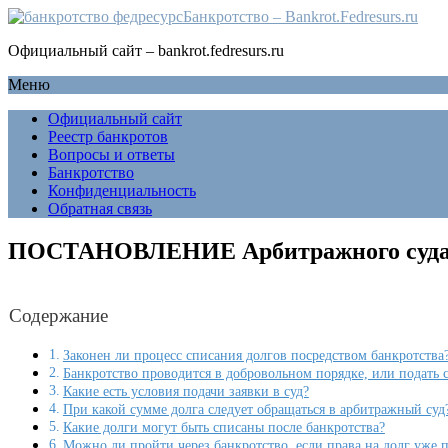
Банкротство – Bankrot.Fedresurs.ru
Официальный сайт – bankrot.fedresurs.ru
Меню
Официальный сайт
Реестр банкротов
Вопросы и ответы
Банкротство
Конфиденциальность
Обратная связь
ПОСТАНОВЛЕНИЕ Арбитражного суда Мо
Содержание
Законен ли процесс списания долгов посредством банкротства
Банкротство проводится в добровольном порядке, или подать 
Какие есть условия подачи заявки в суд?
При какой сумме долга следует обращаться в арбитражный суд
Какие долги могут быть списаны после банкротства?
Можно ли пройти через банкротство, если права на долг уже