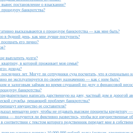
д вынес постановление о взыскании?
 процедуру банкротства?
егативно высказываются о процедуре банкротства — как мне быть?
ию в будний день, как мне лучше поступить?
 посещать его лично?
ов?
още выплатить долги?
 квартиру, в которой проживает моя семья?
го» дохода?
 последних лет. Могут ли сотрудники суда посчитать, что я специально 
вно не эксплуатируется по своему назначению — как с ним быть?
ким и залоговым займам во время слушаний по делу о финансовой несос
процедуру банкротства?
редварительно написать дарственную на дачу, частный дом и дорогой ав
ческой службы, решающей проблему банкротства?
ерепишут имущество ее составителя?
указал меньшую цену, чтобы не отдавать высокие проценты кредитору —
ашина — получится ли фиктивно развестись, чтобы все имущественные о
в соответствии с текстом которого родственник передает мне в собствен
 тюрьме накопил порядка 10 000 000 рублей долга (истцам, кредиторам 