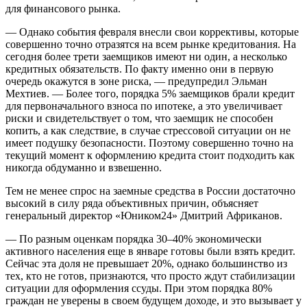
для финансового рынка.
— Однако события февраля внесли свои коррективы, которые
совершенно точно отразятся на всем рынке кредитования. На
сегодня более трети заемщиков имеют ни один, а несколько
кредитных обязательств. По факту именно они в первую
очередь окажутся в зоне риска, — предупредил Эльман
Мехтиев. — Более того, порядка 5% заемщиков брали кредит
для первоначального взноса по ипотеке, а это увеличивает
риски и свидетельствует о том, что заемщик не способен
копить, а как следствие, в случае стрессовой ситуации он не
имеет подушку безопасности. Поэтому совершенно точно на
текущий момент к оформлению кредита стоит подходить как
никогда обдуманно и взвешенно.
Тем не менее спрос на заемные средства в России достаточно
высокий в силу ряда объективных причин, объясняет
генеральный директор «Юником24» Дмитрий Африканов.
— По разным оценкам порядка 30–40% экономически
активного населения еще в январе готовы были взять кредит.
Сейчас эта доля не превышает 20%, однако большинство из
тех, кто не готов, признаются, что просто ждут стабилизации
ситуации для оформления ссуды. При этом порядка 80%
граждан не уверены в своем будущем доходе, и это вызывает у