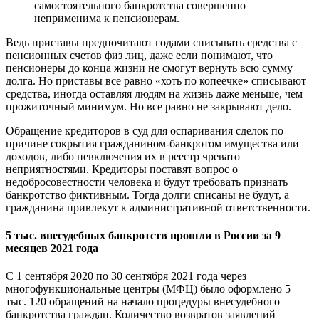
самостоятельного банкротства совершенно
неприменима к пенсионерам.
Ведь приставы предпочитают годами списывать средства с
пенсионных счетов физ лиц, даже если понимают, что
пенсионеры до конца жизни не смогут вернуть всю сумму
долга. Но приставы все равно «хоть по копеечке» списывают
средства, иногда оставляя людям на жизнь даже меньше, чем
прожиточный минимум. Но все равно не закрывают дело.
Обращение кредиторов в суд для оспаривания сделок по
причине сокрытия гражданином-банкротом имущества или
доходов, либо невключения их в реестр чревато
неприятностями. Кредиторы поставят вопрос о
недобросовестности человека и будут требовать признать
банкротство фиктивным. Тогда долги списаны не будут, а
гражданина привлекут к административной ответственности.
5 тыс. внесудебных банкротств прошли в России за 9
месяцев 2021 года
С 1 сентября 2020 по 30 сентября 2021 года через
многофункциональные центры (МФЦ) было оформлено 5
тыс. 120 обращений на начало процедуры внесудебного
банкротства граждан. Количество возвратов заявлений