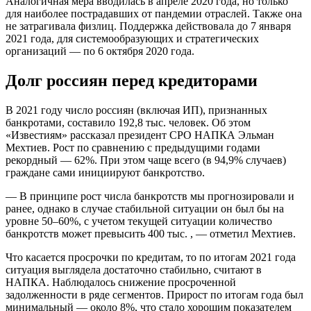
Аналогичная мера вводилась в апреле 2020 года, но только
для наиболее пострадавших от пандемии отраслей. Также она
не затрагивала физлиц. Поддержка действовала до 7 января
2021 года, для системообразующих и стратегических
организаций — по 6 октября 2020 года.
Долг россиян перед кредиторами
В 2021 году число россиян (включая ИП), признанных
банкротами, составило 192,8 тыс. человек. Об этом
«Известиям» рассказал президент СРО НАПКА Эльман
Мехтиев. Рост по сравнению с предыдущими годами
рекордный — 62%. При этом чаще всего (в 94,9% случаев)
граждане сами инициируют банкротство.
— В принципе рост числа банкротств мы прогнозировали и
ранее, однако в случае стабильной ситуации он был бы на
уровне 50–60%, с учетом текущей ситуации количество
банкротств может превысить 400 тыс. , — отметил Мехтиев.
Что касается просрочки по кредитам, то по итогам 2021 года
ситуация выглядела достаточно стабильно, считают в
НАПКА. Наблюдалось снижение просроченной
задолженности в ряде сегментов. Прирост по итогам года был
минимальный — около 8%, что стало хорошим показателем