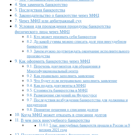
Чем заменить банкротство
Последствия банкротства
Законодательство о банкротстве через МФЦ
Через МФЦ или арбитражный суд
Условия для прохождения процедуры банкротства
физического лица через МФЦ
Кто может признать себя банкротом
До какой суммы можно списать долг при внесудебном
банкротстве
Зачем нужно подтверждать окончание исполнительного
производства
Как оформить банкротство через МФЦ
Перечень документов для обращения в
Многофункциональный центр
Как правильно заполнить заявление
Что будет если неправильно заполнить заявление
Как подать документы в МФЦ
Стоимость банкротства в МФЦ
Размещение сведений на Федресурсе
Последствия возбуждения банкротства для должника и
кредиторов
Принятие решения о списании долгов
Когда МФЦ может отказать в списании долгов
В чем риск внесудебного банкротства
5 тыс. внесудебных банкротств прошли в России за 9
месяцев 2021 года