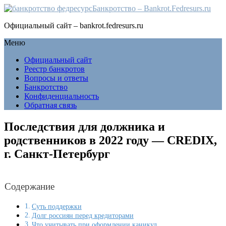
Банкротство – Bankrot.Fedresurs.ru
Официальный сайт – bankrot.fedresurs.ru
Меню
Официальный сайт
Реестр банкротов
Вопросы и ответы
Банкротство
Конфиденциальность
Обратная связь
Последствия для должника и
родственников в 2022 году — CREDIX,
г. Санкт-Петербург
Содержание
Суть поддержки
Долг россиян перед кредиторами
Что учитывать при оформлении каникул