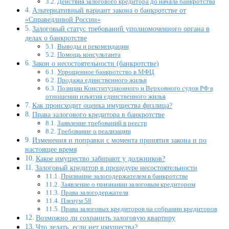
Действия залогового кредитора до начала банкротства
Альтернативный вариант закона о банкротстве от
«Справедливой России»
Залоговый статус требований уполномоченного органа в
делах о банкротстве
Выводы и рекомендации
Помощь консультанта
Закон о несостоятельности (банкротстве)
Упрощенное банкротство в МФЦ
Продажа единственного жилья
Позиции Конституционного и Верховного судов РФ в
отношении изъятия единственного жилья
Как происходит оценка имущества физлица?
Права залогового кредитора в банкротстве
Заявление требований в реестр
Требование о реализации
Изменения и поправки с момента принятия закона и по
настоящее время
Какое имущество забирают у должников?
Залоговый кредитор в процедуре несостоятельности
Признание залогодержателем в банкротстве
Заявление о признании залоговым кредитором
Права залогодержателя
Пленум 58
Права залоговых кредиторов на собрании кредиторов
Возможно ли сохранить залоговую квартиру
Что делать, если нет имущества?