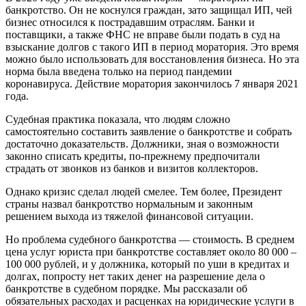
банкротство. Он не коснулся граждан, зато защищал ИП, чей
бизнес относился к пострадавшим отраслям. Банки и
поставщики, а также ФНС не вправе были подать в суд на
взыскание долгов с такого ИП в период моратория. Это время
можно было использовать для восстановления бизнеса. Но эта
норма была введена только на период пандемии
коронавируса. Действие моратория закончилось 7 января 2021
года.
Судебная практика показала, что людям сложно
самостоятельно составить заявление о банкротстве и собрать
достаточно доказательств. Должники, зная о возможности
законно списать кредиты, по-прежнему предпочитали
страдать от звонков из банков и визитов коллекторов.
Однако кризис сделал людей смелее. Тем более, Президент
страны назвал банкротство нормальным и законным
решением выхода из тяжелой финансовой ситуации.
Но проблема судебного банкротства — стоимость. В среднем
цена услуг юриста при банкротстве составляет около 80 000 –
100 000 рублей, и у должника, который по уши в кредитах и
долгах, попросту нет таких денег на разрешение дела о
банкротстве в судебном порядке. Мы рассказали об
обязательных расходах и расценках на юридические услуги в