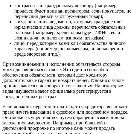
контрагент по гражданскому договору (например,
продавец будет признан кредитором, если покупатель не
перечислил деньги за отгруженный товар);
государственное ведомство, которому граждане или
юридические лица должны перечислять обязательные
платежи (например, кредитором будет ИФНС, если
возник долг по налогам, взносам, штрафам);
лицо, перед которым возникли обязательства личного
характера (например, по алиментам, по возмещению
вреда здоровью и т.д.).
При возникновении и исполнении обязательств стороны
могут договориться о залоге. Это один из способов
обеспечения обязательств, который дает кредитору
дополнительные гарантии возврата денег. Условия о залоге
прописываются в договорах и соглашениях. На некоторые
виды имущества залог официально регистрируется в
государственных реестрах.
Если должник перестанет платить, то у кредитора возникает
право начать взыскание в судебном или досудебном порядке.
Оно может осуществляться путем обращения взыскания на
заложенное имущество. Например, при большой и
длительной просрочке по ипотеке банк может продать
квартиру, чтобы закрыть долг или его часть.