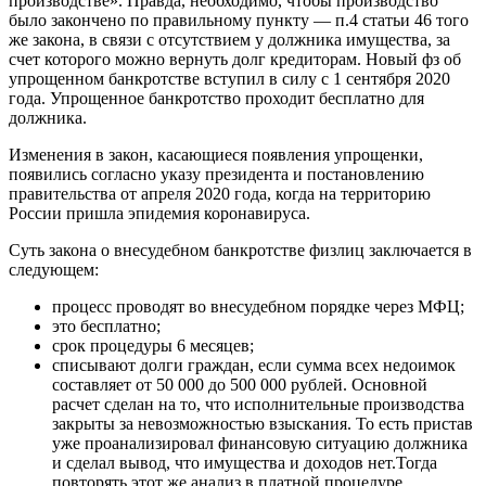
производстве». Правда, необходимо, чтобы производство
было закончено по правильному пункту — п.4 статьи 46 того
же закона, в связи с отсутствием у должника имущества, за
счет которого можно вернуть долг кредиторам. Новый фз об
упрощенном банкротстве вступил в силу с 1 сентября 2020
года. Упрощенное банкротство проходит бесплатно для
должника.
Изменения в закон, касающиеся появления упрощенки,
появились согласно указу президента и постановлению
правительства от апреля 2020 года, когда на территорию
России пришла эпидемия коронавируса.
Суть закона о внесудебном банкротстве физлиц заключается в
следующем:
процесс проводят во внесудебном порядке через МФЦ;
это бесплатно;
срок процедуры 6 месяцев;
списывают долги граждан, если сумма всех недоимок
составляет от 50 000 до 500 000 рублей. Основной
расчет сделан на то, что исполнительные производства
закрыты за невозможностью взыскания. То есть пристав
уже проанализировал финансовую ситуацию должника
и сделал вывод, что имущества и доходов нет.Тогда
повторять этот же анализ в платной процедуре