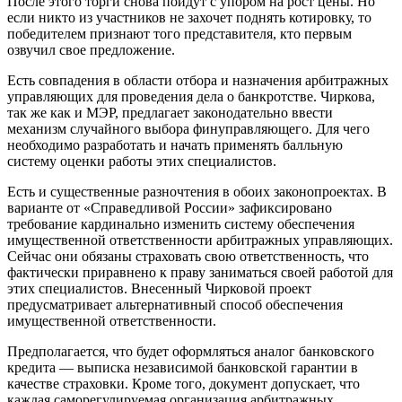
После этого торги снова пойдут с упором на рост цены. Но
если никто из участников не захочет поднять котировку, то
победителем признают того представителя, кто первым
озвучил свое предложение.
Есть совпадения в области отбора и назначения арбитражных
управляющих для проведения дела о банкротстве. Чиркова,
так же как и МЭР, предлагает законодательно ввести
механизм случайного выбора финуправляющего. Для чего
необходимо разработать и начать применять балльную
систему оценки работы этих специалистов.
Есть и существенные разночтения в обоих законопроектах. В
варианте от «Справедливой России» зафиксировано
требование кардинально изменить систему обеспечения
имущественной ответственности арбитражных управляющих.
Сейчас они обязаны страховать свою ответственность, что
фактически приравнено к праву заниматься своей работой для
этих специалистов. Внесенный Чирковой проект
предусматривает альтернативный способ обеспечения
имущественной ответственности.
Предполагается, что будет оформляться аналог банковского
кредита — выписка независимой банковской гарантии в
качестве страховки. Кроме того, документ допускает, что
каждая саморегулируемая организация арбитражных