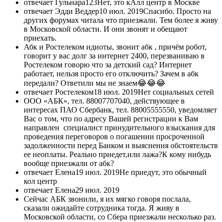
отвечает Гульнара123Нет, это кАлл центр в Москве
отвечает Эдди Веддер10 июл. 2019Спасибо. Просто на
других форумах читала что приезжали. Тем более я живу
в Московской области. И они звонят и обещают
приехать.
Абк и Ростелеком идиоты, звонит абк , причём робот,
говорит у вас долг за интернет 2400, перезваниваю в
Ростелеком говорю что за детский сад? Интернет
работает, нельзя просто его отключить? Зачем в абк
передали? Ответили мы не знаем😂😂😂
отвечает Ростелеком18 июл. 2019Нет социальных сетей
ООО «АБК», тел. 88007707040, действующее в
интересах ПАО Сбербанк, тел. 88005555550, уведомляет
Вас о том, что по адресу Вашей регистрации к Вам
направлен специалист принудительного взыскания для
проведения переговоров о погашении просроченной
задолженности перед Банком и выяснения обстоятельств
ее неоплаты. Реально приедет,или лажа?К кому нибудь
вообще приезжали от абк?
отвечает Елена19 июл. 2019Не приедут, это обычный
кол центр
отвечает Елена29 июл. 2019
Сейчас АБК звонили, я их мягко говоря послала,
сказали ожидайте сотрудника тогда. Я живу в
Московской области, со Сбера приезжали несколько раз.