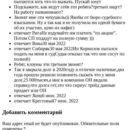
пытаются хоть что-то выжать. Пускай sosут
Подскажите, как ведут себя эти ребята?третьих ищут?
На работу названивают?
Звонят мне эти чепушилы)) Якобы от бюро судебного
взыскания. Ну а так как я не получила ни одной бумаги
об их участии, шлю их нафиг)
отвечает РигаНе вздумайте им платить “по акции”.
Потом СП подадут на полную сумму )))
отвечает Вика30 мая 2022
отвечает Сибиряк30 мая 2022Ип Корнилов пытался
подать на меня в судСудья отказал так что они сосут по
полной)
Ребят, клоуны эти третьим звонят?
Так я закрыла долг в 2020году а отличие наличные,два
года прошло решили позвонить сказать что у меня
долг,25 000тысяч,а мне в компании ОН ввдали
справку,что долга гет,это что сириус трейд данные
продает или ОН
отвечает Jkmu6 июн. 2022
отвечает Крестовый7 июн. 2022
Добавить комментарий
Ваш адрес email не будет опубликован.
Обязательные поля
помечены
*