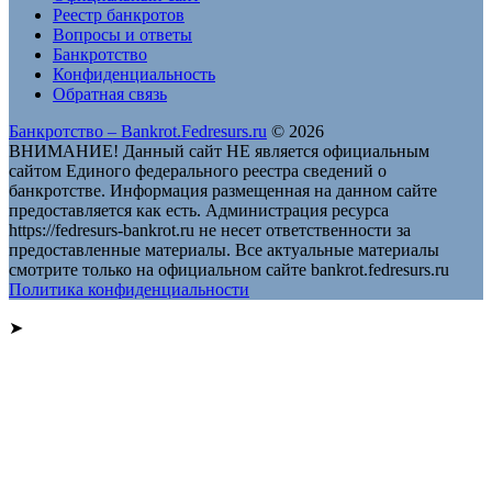
Реестр банкротов
Вопросы и ответы
Банкротство
Конфиденциальность
Обратная связь
Банкротство – Bankrot.Fedresurs.ru
© 2026
ВНИМАНИЕ! Данный сайт НЕ является официальным
сайтом Единого федерального реестра сведений о
банкротстве. Информация размещенная на данном сайте
предоставляется как есть. Администрация ресурса
https://fedresurs-bankrot.ru не несет ответственности за
предоставленные материалы. Все актуальные материалы
смотрите только на официальном сайте bankrot.fedresurs.ru
Политика конфиденциальности
➤