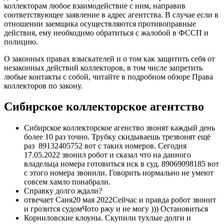
коллекторам любое взаимодействие с ним, направив
соответствующее заявление в адрес агентства. В случае если в
отношении заемщика осуществляются противоправные
действия, ему необходимо обратиться с жалобой в ФССП и
полицию.
О законных правах взыскателей и о том как защитить себя от
незаконных действий коллекторов, в том числе запретить
любые контакты с собой, читайте в подробном обзоре Права
коллекторов по закону.
Сибирское коллекторское агентство
Сибирское коллекторское агенство звонят каждый день
более 10 раз точно. Трубку скидываешь трезвонят ещё
раз 89132405752 вот с таких номеров. Сегодня
17.05.2022 звонил робот и сказал что на данного
владельца номера готовиться иск в суд. 89069098185 вот
с этого номера звонили. Говорить нормально не умеют
совсем хамло понабрали.
Справку долго ждали?
отвечает Саня20 мая 2022Сейчас и правда робот звонит
и грозится судомЧото ржу и не могу ))) Остановиться
Корниловские клоуны. Скупили тухлые долги и