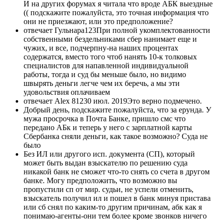
И на других форумах я читала что вроде АБК выездные
(( подскажите пожалуйста, это точная информация что
они не приезжают, или это предположение?
отвечает Гульнара123При полной укомплектованности
собственными бездельниками сбер нанимает еще и
чужих, и все, подчерпну-на наших процентах
содержатся, вместо того чтоб нанять 10-к толковых
специалистов для напавленной индивидуальной
работы, тогда и суд бы меньше было, но видимо
швырять деньги легче чем их беречь, а мы эти
удовольствия оплачиваем
отвечает Alex 81230 июл. 2019Это верно подмечено.
Добрый день, подскажите пожалуйста, что за ерунда. У
мужа просрочка в Почта Банке, пришло смс что
передано АБк и теперь у него с зарплатной карты
Сбербанка сняли деньги, как такое возможно? Суда не
было
Без ИЛ или другого исп. документа (СП), который
может быть выдан взыскателю по решению суда
никакой банк не сможет что-то снять со счета в другом
банке. Могу предположить, что возможно вы
пропустили сп от мир. судьи, не успели отменить,
взыскатель получил ил и пошел в банк минуя пристава
или сб снял по каким-то другим причинам, абк как я
понимаю-агенты-они тем более кроме звонков ничего