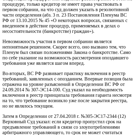
процедуре, только кредитор не имеет права участвовать в
первом собрании, на что суд должен указать в резолютивной
части определения (абз. 3 п. 23 Постановления Пленума ВС
РФ от 13.10.2015 № 45 «О некоторых вопросах, связанных с
введением в действие процедур, применяемых в делах о
несостоятельности (банкротстве) граждан»).
Невозможность участия в первом собрании является
непонятным решением. Скорее всего, оно вызвано тем, что
Пленум был связан положениями Закона о банкротстве. Само
по себе указание на возможность рассмотрения опоздавшего
требования уже является шагом вперед.
Во-вторых, ВС РФ развивает практику включения в реестр
требований, заявленных с опозданием. Впервые позиция была
отражена на уровне разъяснений в Определении ВС РФ от
24.09.2014 № 307-ЭС14-100. Суд указал на необходимость
включения в реестр принципала требования гаранта несмотря
на то, что требование возникло уже после закрытия реестра,
но не являлось текущим.
Затем в Определении от 27.04.2018 г. №305-ЭС17-2344 (12)
Верховный Суд указал: если кредитор пропустил срок на
предъявление требований в связи со злоупотреблениями
арбитражного управляющего, то срок не может считаться