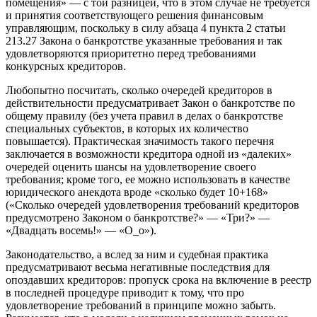
помещения» — с той разницей, что в этом случае не требуется
и принятия соответствующего решения финансовым
управляющим, поскольку в силу абзаца 4 пункта 2 статьи
213.27 Закона о банкротстве указанные требования и так
удовлетворяются приоритетно перед требованиями
конкурсных кредиторов.
Любопытно посчитать, сколько очередей кредиторов в
действительности предусматривает Закон о банкротстве по
общему правилу (без учета правил в делах о банкротстве
специальных субъектов, в которых их количество
повышается). Практическая значимость такого перечня
заключается в возможности кредитора одной из «далеких»
очередей оценить шансы на удовлетворение своего
требования; кроме того, ее можно использовать в качестве
юридического анекдота вроде «сколько будет 10+168»
(«Сколько очередей удовлетворения требований кредиторов
предусмотрено Законом о банкротстве?» — «Три?» —
«Двадцать восемь!» — «О_о»).
Законодательство, а вслед за ним и судебная практика
предусматривают весьма негативные последствия для
опоздавших кредиторов: пропуск срока на включение в реестр
в последней процедуре приводит к тому, что про
удовлетворение требований в принципе можно забыть.