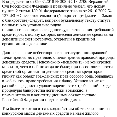
В определении от 09.07.2018 № 308-ЭС18-2706 Верховный
Суд Российской Федерации правильно указал, что норму
пункта 2 статьи 189.91 Федерального закона от 26.10.2002 №
127-ФЗ «О несостоятельности (банкротстве)» (далее — Закон
о банкротстве) следует, вопреки буквальному тексту статута,
понимать как устанавливающую
привилегированную очередность удовлетворения требований
кредиторов, в пользу которых внесены денежные средства на
депозитный счет нотариуса, открытый в кредитной
организации – должнике.
Данное решение небесспорно с конституционно-правовой
точки зрения, но правильно с точки зрения правовой природы
денежных средств. Невозможно «исключить» из конкурсной
массы то, чего в ней никогда не было; при несостоятельности
кредитной организации денежные средства кредиторов
гибнут как объект гражданских прав особого рода, обращаясь
в «обычное» право требования к банку. Установление же
разной очередности удовлетворения этих требований в ходе
процедуры банкротства логически возможно, а
применительно к конституционным обязательствам
Российской Федерации подчас необходимо.
Тем более это относится к ходатайствам об «исключении из
конкурсной массы денежных средств на наем жилого