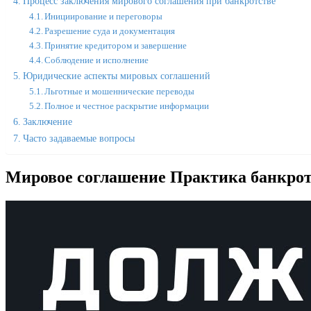
Процесс заключения мирового соглашения при банкротстве
Инициирование и переговоры
Разрешение суда и документация
Принятие кредитором и завершение
Соблюдение и исполнение
Юридические аспекты мировых соглашений
Льготные и мошеннические переводы
Полное и честное раскрытие информации
Заключение
Часто задаваемые вопросы
Мировое соглашение Практика банкрот