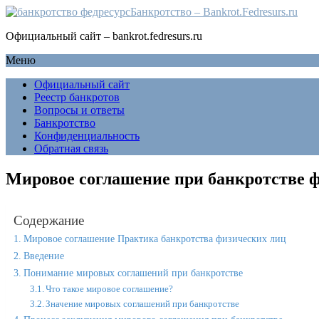
Банкротство – Bankrot.Fedresurs.ru
Официальный сайт – bankrot.fedresurs.ru
Меню
Официальный сайт
Реестр банкротов
Вопросы и ответы
Банкротство
Конфиденциальность
Обратная связь
Мировое соглашение при банкротстве ф
Содержание
Мировое соглашение Практика банкротства физических лиц
Введение
Понимание мировых соглашений при банкротстве
Что такое мировое соглашение?
Значение мировых соглашений при банкротстве