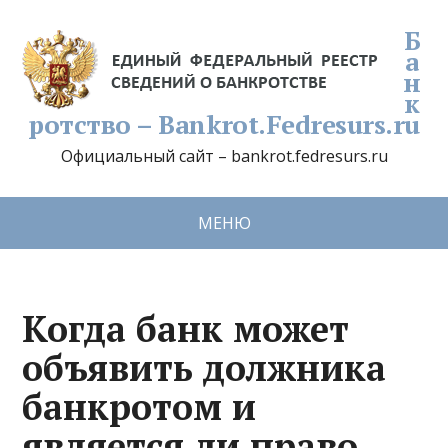
Б
а
н
к
ротство – Bankrot.Fedresurs.ru
Официальный сайт – bankrot.fedresurs.ru
МЕНЮ
Когда банк может
объявить должника
банкротом и
является ли право