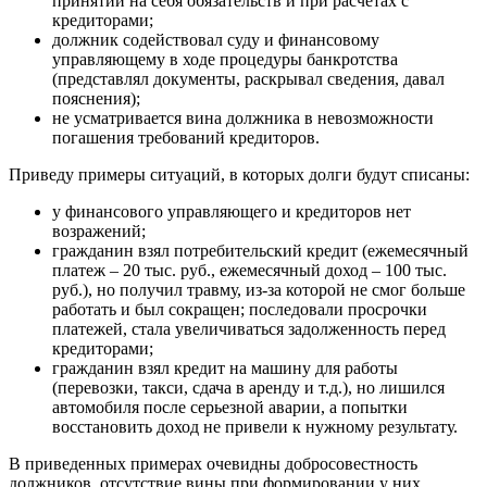
принятии на себя обязательств и при расчетах с
кредиторами;
должник содействовал суду и финансовому
управляющему в ходе процедуры банкротства
(представлял документы, раскрывал сведения, давал
пояснения);
не усматривается вина должника в невозможности
погашения требований кредиторов.
Приведу примеры ситуаций, в которых долги будут списаны:
у финансового управляющего и кредиторов нет
возражений;
гражданин взял потребительский кредит (ежемесячный
платеж – 20 тыс. руб., ежемесячный доход – 100 тыс.
руб.), но получил травму, из-за которой не смог больше
работать и был сокращен; последовали просрочки
платежей, стала увеличиваться задолженность перед
кредиторами;
гражданин взял кредит на машину для работы
(перевозки, такси, сдача в аренду и т.д.), но лишился
автомобиля после серьезной аварии, а попытки
восстановить доход не привели к нужному результату.
В приведенных примерах очевидны добросовестность
должников, отсутствие вины при формировании у них