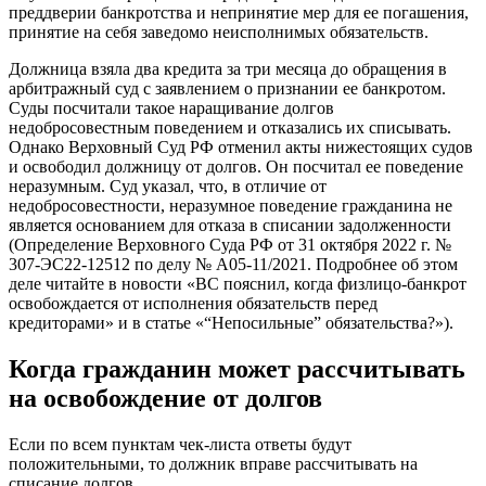
преддверии банкротства и непринятие мер для ее погашения,
принятие на себя заведомо неисполнимых обязательств.
Должница взяла два кредита за три месяца до обращения в
арбитражный суд с заявлением о признании ее банкротом.
Суды посчитали такое наращивание долгов
недобросовестным поведением и отказались их списывать.
Однако Верховный Суд РФ отменил акты нижестоящих судов
и освободил должницу от долгов. Он посчитал ее поведение
неразумным. Суд указал, что, в отличие от
недобросовестности, неразумное поведение гражданина не
является основанием для отказа в списании задолженности
(Определение Верховного Суда РФ от 31 октября 2022 г. №
307-ЭС22-12512 по делу № А05-11/2021. Подробнее об этом
деле читайте в новости «ВС пояснил, когда физлицо-банкрот
освобождается от исполнения обязательств перед
кредиторами» и в статье «“Непосильные” обязательства?»).
Когда гражданин может рассчитывать
на освобождение от долгов
Если по всем пунктам чек-листа ответы будут
положительными, то должник вправе рассчитывать на
списание долгов.