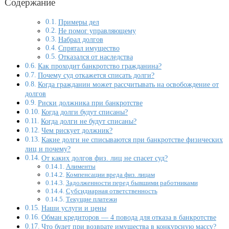
Содержание
Примеры дел
Не помог управляющему
Набрал долгов
Спрятал имущество
Отказался от наследства
Как проходит банкротство гражданина?
Почему суд откажется списать долги?
Когда гражданин может рассчитывать на освобождение от
долгов
Риски должника при банкротстве
Когда долги будут списаны?
Когда долги не будут списаны?
Чем рискует должник?
Какие долги не списываются при банкротстве физических
лиц и почему?
От каких долгов физ. лиц не спасет суд?
Алименты
Компенсации вреда физ. лицам
Задолженности перед бывшими работниками
Субсидиарная ответственность
Текущие платежи
Наши услуги и цены
Обман кредиторов — 4 повода для отказа в банкротстве
Что будет при возврате имущества в конкурсную массу?