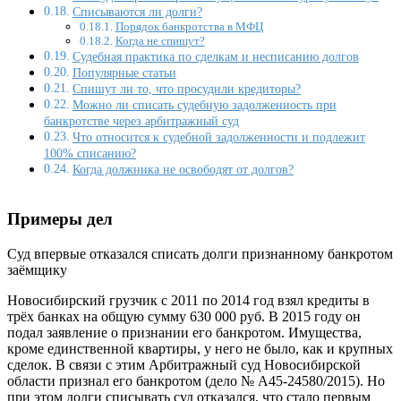
Списываются ли долги?
Порядок банкротства в МФЦ
Когда не спишут?
Судебная практика по сделкам и несписанию долгов
Популярные статьи
Спишут ли то, что просудили кредиторы?
Можно ли списать судебную задолженность при
банкротстве через арбитражный суд
Что относится к судебной задолженности и подлежит
100% списанию?
Когда должника не освободят от долгов?
Примеры дел
Суд впервые отказался списать долги признанному банкротом
заёмщику
Новосибирский грузчик с 2011 по 2014 год взял кредиты в
трёх банках на общую сумму 630 000 руб. В 2015 году он
подал заявление о признании его банкротом. Имущества,
кроме единственной квартиры, у него не было, как и крупных
сделок. В связи с этим Арбитражный суд Новосибирской
области признал его банкротом (дело № А45-24580/2015). Но
при этом долги списывать суд отказался, что стало первым