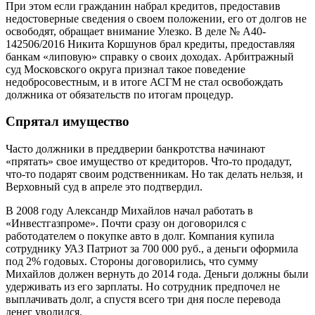
При этом если гражданин набрал кредитов, предоставив
недостоверные сведения о своем положении, его от долгов не
освободят, обращает внимание Улезко. В деле № А40-
142506/2016 Никита Коршунов брал кредиты, предоставляя
банкам «липовую» справку о своих доходах. Арбитражный
суд Московского округа признал такое поведение
недобросовестным, и в итоге АСГМ не стал освобождать
должника от обязательств по итогам процедур.
Спрятал имущество
Часто должники в преддверии банкротства начинают
«прятать» свое имущество от кредиторов. Что-то продадут,
что-то подарят своим родственникам. Но так делать нельзя, и
Верховный суд в апреле это подтвердил.
В 2008 году Александр Михайлов начал работать в
«Инвестгазпроме». Почти сразу он договорился с
работодателем о покупке авто в долг. Компания купила
сотруднику УАЗ Патриот за 700 000 руб., а деньги оформила
под 2% годовых. Стороны договорились, что сумму
Михайлов должен вернуть до 2014 года. Деньги должны были
удерживать из его зарплаты. Но сотрудник предпочел не
выплачивать долг, а спустя всего три дня после перевода
денег уволился.