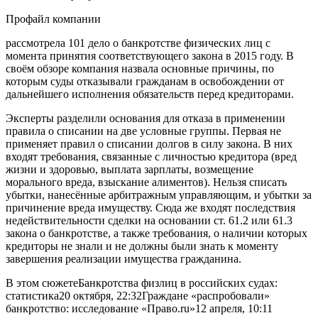
Профайл компании
рассмотрела 101 дело о банкротстве физических лиц с
момента принятия соответствующего закона в 2015 году. В
своём обзоре компания назвала основные причины, по
которым суды отказывали гражданам в освобождении от
дальнейшего исполнения обязательств перед кредиторами.
Эксперты разделили основания для отказа в применении
правила о списании на две условные группы. Первая не
применяет правил о списании долгов в силу закона. В них
входят требования, связанные с личностью кредитора (вред
жизни и здоровью, выплата зарплаты, возмещение
морального вреда, взыскание алиментов). Нельзя списать
убытки, нанесённые арбитражным управляющим, и убытки за
причинение вреда имуществу. Сюда же входят последствия
недействительности сделки на основании ст. 61.2 или 61.3
закона о банкротстве, а также требования, о наличии которых
кредиторы не знали и не должны были знать к моменту
завершения реализации имущества гражданина.
В этом сюжетеБанкротства физлиц в российских судах:
статистика20 октября, 22:32Граждане «распробовали»
банкротство: исследование «Право.ru»12 апреля, 10:11