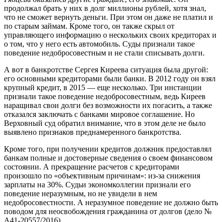
продолжал брать у них в долг миллионы рублей, хотя знал,
что не сможет вернуть деньги. При этом он даже не платил и
по старым займам. Кроме того, он также скрыл от
управляющего информацию о нескольких своих кредиторах и
о том, что у него есть автомобиль. Суды признали такое
поведение недобросовестным и не стали списывать долги.
А вот в банкротстве Сергея Киреева ситуация была другой:
его основными кредиторами были банки. В 2012 году он взял
крупный кредит, в 2015 — еще несколько. Три инстанции
признали такое поведение недобросовестным, ведь Киреев
наращивал свои долги без возможности их погасить, а также
отказался заключать с банками мировое соглашение. Но
Верховный суд обратил внимание, что в этом деле не было
выявлено признаков преднамеренного банкротства.
Кроме того, при получении кредитов должник предоставлял
банкам полные и достоверные сведения о своем финансовом
состоянии. А прекращение расчетов с кредиторами
произошло по «объективным причинам»: из-за снижения
зарплаты на 30%. Судьи экономколлегии признали его
поведение неразумным, но не увидели в нем
недобросовестности. А неразумное поведение не должно быть
поводом для неосвобождения гражданина от долгов (дело №
А41-20557/2016).