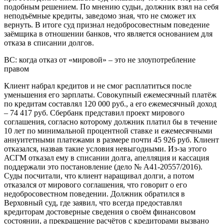
подобным решением. По мнению судьи, должник взял на себя
неподъёмные кредиты, заведомо зная, что не сможет их
вернуть. В итоге суд признал недобросовестным поведение
заёмщика в отношении банков, что является основанием для
отказа в списании долгов.
ВС: когда отказ от «мировой» – это не злоупотребление
правом
Клиент набрал кредитов и не смог расплатиться после
уменьшения его зарплаты. Совокупный ежемесячный платёж
по кредитам составлял 120 000 руб., а его ежемесячный доход
– 74 417 руб. Сбербанк представил проект мирового
соглашения, согласно которому должник платил бы в течение
10 лет по минимальной процентной ставке и ежемесячными
аннуитетными платежами в размере почти 45 926 руб. Клиент
отказался, назвав такие условия невыгодными. Из-за этого
АСГМ отказал ему в списании долга, апелляция и кассация
поддержали это постановление (дело № А41-20557/2016).
Суды посчитали, что клиент наращивал долги, а потом
отказался от мирового соглашения, что говорит о его
недобросовестном поведении. Должник обратился в
Верховный суд, где заявил, что всегда предоставлял
кредиторам достоверные сведения о своём финансовом
состоянии, а прекращение расчётов с кредиторами вызвано