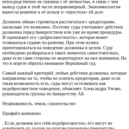
непосредственно не связаны с её личностью, в связи с чем
вывод судов в этой части неправомерный. Экономколлегия
вынесла решение в её пользу и «простила» ей долг.
Должник обязан стремиться рассчитаться с кредиторами,
насколько это возможно. Поэтому суды учитывают действия
должника перед банкротством или уже во время процедуры.
И оценивают его «добросовестность», которая может
толковаться судами по-разному. При этом нужно
ориентироваться на поведение должника в целом. Суду
необходимо разбираться в таких моментах самостоятельно,
даже если сами стороны не акцентируют на них внимания. На
это в апреле обратил внимание Верховный суд.
Самый важный критерий: любые действия должника, которые
направлены на то, чтобы не платить кредиторам, даже если
такая возможность есть, суды могут истолковать как
недобросовестное поведение, объясняет Александра Улезко,
руководитель группы по банкротству АБ
Недвижимость, земля, строительство
Профайл компании
. Если должник вел себя недобросовестно, его могут не
освободить от долгов по итогам процедуры банкротства.