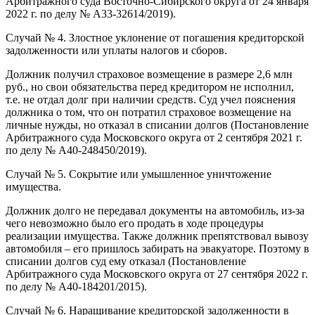
Арбитражного суда Восточно-Сибирского округа от 24 января
2022 г. по делу № А33-32614/2019).
Случай № 4. Злостное уклонение от погашения кредиторской
задолженности или уплаты налогов и сборов.
Должник получил страховое возмещение в размере 2,6 млн
руб., но свои обязательства перед кредитором не исполнил,
т.е. не отдал долг при наличии средств. Суд учел пояснения
должника о том, что он потратил страховое возмещение на
личные нужды, но отказал в списании долгов (Постановление
Арбитражного суда Московского округа от 2 сентября 2021 г.
по делу № А40-248450/2019).
Случай № 5. Сокрытие или умышленное уничтожение
имущества.
Должник долго не передавал документы на автомобиль, из-за
чего невозможно было его продать в ходе процедуры
реализации имущества. Также должник препятствовал вывозу
автомобиля – его пришлось забирать на эвакуаторе. Поэтому в
списании долгов суд ему отказал (Постановление
Арбитражного суда Московского округа от 27 сентября 2022 г.
по делу № А40-184201/2015).
Случай № 6. Наращивание кредиторской задолженности в