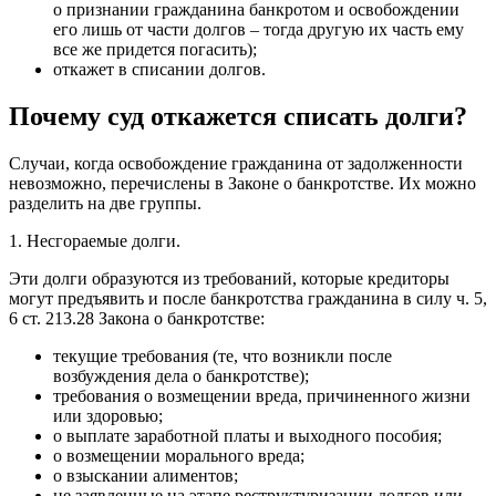
о признании гражданина банкротом и освобождении
его лишь от части долгов – тогда другую их часть ему
все же придется погасить);
откажет в списании долгов.
Почему суд откажется списать долги?
Случаи, когда освобождение гражданина от задолженности
невозможно, перечислены в Законе о банкротстве. Их можно
разделить на две группы.
1. Несгораемые долги.
Эти долги образуются из требований, которые кредиторы
могут предъявить и после банкротства гражданина в силу ч. 5,
6 ст. 213.28 Закона о банкротстве:
текущие требования (те, что возникли после
возбуждения дела о банкротстве);
требования о возмещении вреда, причиненного жизни
или здоровью;
о выплате заработной платы и выходного пособия;
о возмещении морального вреда;
о взыскании алиментов;
не заявленные на этапе реструктуризации долгов или