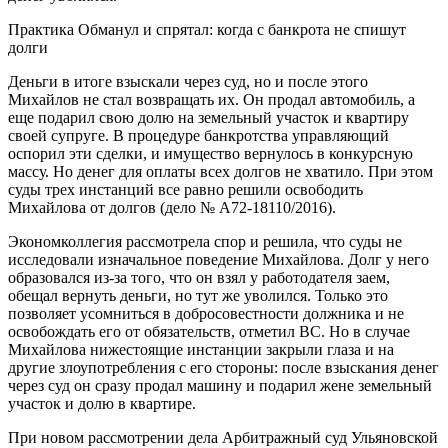
Практика Обманул и спрятал: когда с банкрота не спишут
долги
Деньги в итоге взыскали через суд, но и после этого
Михайлов не стал возвращать их. Он продал автомобиль, а
еще подарил свою долю на земельный участок и квартиру
своей супруге. В процедуре банкротства управляющий
оспорил эти сделки, и имущество вернулось в конкурсную
массу. Но денег для оплаты всех долгов не хватило. При этом
суды трех инстанций все равно решили освободить
Михайлова от долгов (дело № А72-18110/2016).
Экономколлегия рассмотрела спор и решила, что суды не
исследовали изначальное поведение Михайлова. Долг у него
образовался из-за того, что он взял у работодателя заем,
обещал вернуть деньги, но тут же уволился. Только это
позволяет усомниться в добросовестности должника и не
освобождать его от обязательств, отметил ВС. Но в случае
Михайлова нижестоящие инстанции закрыли глаза и на
другие злоупотребления с его стороны: после взыскания денег
через суд он сразу продал машину и подарил жене земельный
участок и долю в квартире.
При новом рассмотрении дела Арбитражный суд Ульяновской