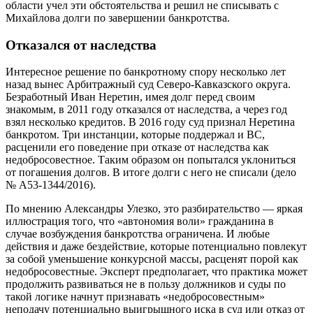
области учел эти обстоятельства и решил не списывать с
Михайлова долги по завершении банкротства.
Отказался от наследства
Интересное решение по банкротному спору несколько лет
назад вынес Арбитражный суд Северо-Кавказского округа.
Безработный Иван Неретин, имея долг перед своим
знакомым, в 2011 году отказался от наследства, а через год
взял несколько кредитов. В 2016 году суд признал Неретина
банкротом. Три инстанции, которые поддержал и ВС,
расценили его поведение при отказе от наследства как
недобросовестное. Таким образом он попытался уклониться
от погашения долгов. В итоге долги с него не списали (дело
№ А53-1344/2016).
По мнению Александры Улезко, это разбирательство — яркая
иллюстрация того, что «автономия воли» гражданина в
случае возбуждения банкротства ограничена. И любые
действия и даже бездействие, которые потенциально повлекут
за собой уменьшение конкурсной массы, расценят порой как
недобросовестные. Эксперт предполагает, что практика может
продолжить развиваться не в пользу должников и суды по
такой логике начнут признавать «недобросовестным»
неподачу потенциально выигрышного иска в суд или отказ от