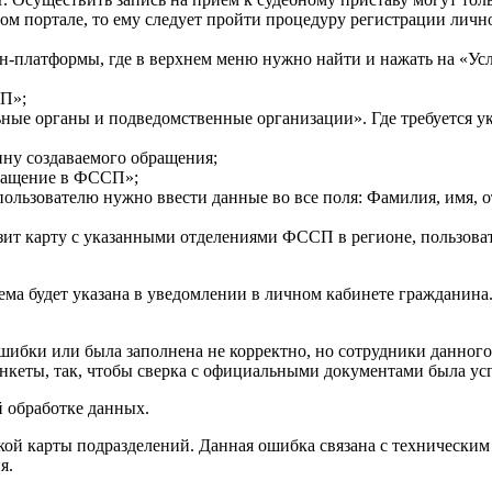
ном портале, то ему следует пройти процедуру регистрации лич
н-платформы, где в верхнем меню нужно найти и нажать на «Ус
СП»;
ные органы и подведомственные организации». Где требуется у
ну создаваемого обращения;
бращение в ФССП»;
 пользователю нужно ввести данные во все поля: Фамилия, имя,
зит карту с указанными отделениями ФССП в регионе, пользова
ема будет указана в уведомлении в личном кабинете гражданина
шибки или была заполнена не корректно, но сотрудники данного
анкеты, так, чтобы сверка с официальными документами была у
 обработке данных.
узкой карты подразделений. Данная ошибка связана с технически
я.