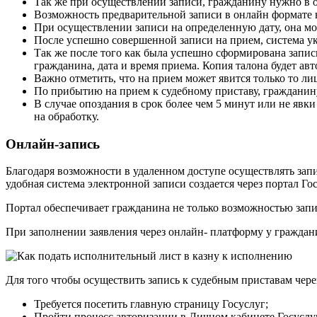
Так же при осуществлении записи, гражданину нужно в о
Возможность предварительной записи в онлайн формате
При осуществлении записи на определенную дату, она мо
После успешно совершенной записи на прием, система у
Так же после того как была успешно сформирована запис
гражданина, дата и время приема. Копия талона будет а
Важно отметить, что на прием может явится только то ли
По прибытию на прием к судебному приставу, гражданину
В случае опоздания в срок более чем 5 минут или не яв
на обработку.
Онлайн-запись
Благодаря возможности в удаленном доступе осуществлять запи
удобная система электронной записи создается через портал Го
Портал обеспечивает гражданина не только возможностью запи
При заполнении заявления через онлайн- платформу у граждани
Для того чтобы осуществить запись к судебным приставам чер
Требуется посетить главную страницу Госуслуг;
Пройти процесс авторизации в Личном кабинете Госуслуг