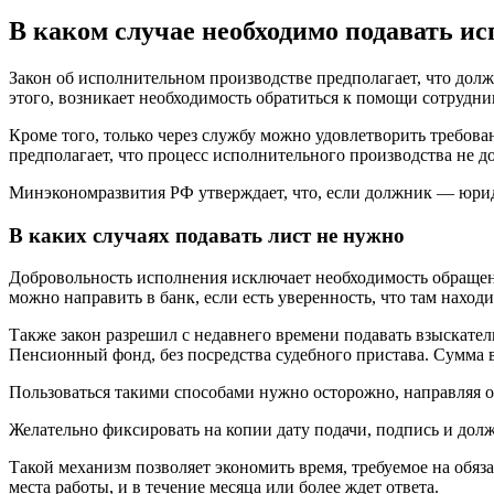
В каком случае необходимо подавать 
Закон об исполнительном производстве предполагает, что дол
этого, возникает необходимость обратиться к помощи сотрудн
Кроме того, только через службу можно удовлетворить требов
предполагает, что процесс исполнительного производства не до
Минэкономразвития РФ утверждает, что, если должник — юриди
В каких случаях подавать лист не нужно
Добровольность исполнения исключает необходимость обращени
можно направить в банк, если есть уверенность, что там наход
Также закон разрешил с недавнего времени подавать взыскате
Пенсионный фонд, без посредства судебного пристава. Сумма в
Пользоваться такими способами нужно осторожно, направляя ор
Желательно фиксировать на копии дату подачи, подпись и дол
Такой механизм позволяет экономить время, требуемое на обя
места работы, и в течение месяца или более ждет ответа.