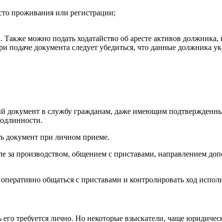
сто проживания или регистрации;
. Также можно подать ходатайство об аресте активов должника,
и подаче документа следует убедиться, что данные должника ук
ый документ в службу гражданам, даже имеющим подтвержденный 
подлинности.
ь документ при личном приеме.
оле за производством, общением с приставами, направлением д
 оперативно общаться с приставами и контролировать ход испол
 его требуется лично. Но некоторые взыскатели, чаще юридичес