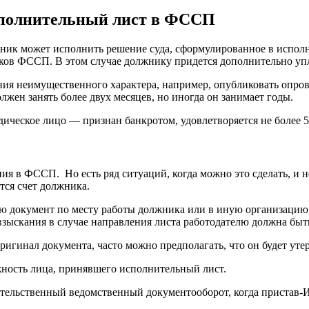
исполнительный лист в ФССП
жник может исполнить решение суда, сформулированное в исполн
иков ФССП. В этом случае должнику придется дополнительно уп
ания неимущественного характера, например, опубликовать опр
лжен занять более двух месяцев, но иногда он занимает годы.
ческое лицо — признан банкротом, удовлетворяется не более 5
я в ФССП. Но есть ряд ситуаций, когда можно это сделать, и н
ится счет должника.
лю документ по месту работы должника или в иную организацию,
зыскания в случае направления листа работодателю должна быть
игинал документа, часто можно предполагать, что он будет утер
жность лица, принявшего исполнительный лист.
зательственный ведомственный документооборот, когда пристав-