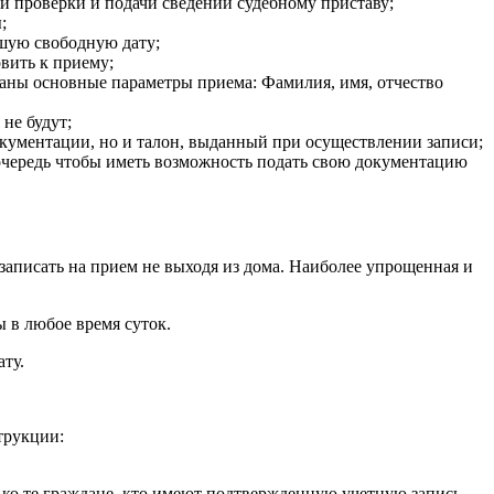
й проверки и подачи сведений судебному приставу;
;
йшую свободную дату;
вить к приему;
заны основные параметры приема: Фамилия, имя, отчество
не будут;
окументации, но и талон, выданный при осуществлении записи;
 очередь чтобы иметь возможность подать свою документацию
записать на прием не выходя из дома. Наиболее упрощенная и
 в любое время суток.
ту.
трукции:
ько те граждане, кто имеют подтвержденную учетную запись.