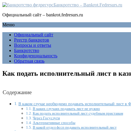
Банкротство – Bankrot.Fedresurs.ru
Официальный сайт – bankrot.fedresurs.ru
Меню
Официальный сайт
Реестр банкротов
Вопросы и ответы
Банкротство
Конфиденциальность
Обратная связь
Как подать исполнительный лист в каз
Содержание
В каком случае необходимо подавать исполнительный лист в
В каких случаях подавать лист не нужно
Как подать исполнительный лист судебным приставам
Через Госуслуги
Альтернативные способы
В какой отдел фссп подавать исполнительный лист