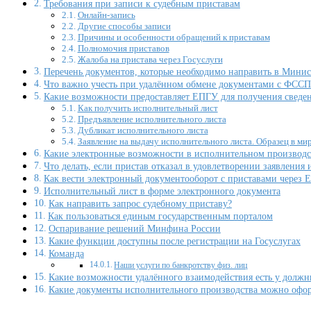
Требования при записи к судебным приставам
Онлайн-запись
Другие способы записи
Причины и особенности обращений к приставам
Полномочия приставов
Жалоба на пристава через Госуслуги
Перечень документов, которые необходимо направить в Минис
Что важно учесть при удалённом обмене документами с ФССП
Какие возможности предоставляет ЕПГУ для получения сведе
Как получить исполнительный лист
Предъявление исполнительного листа
Дубликат исполнительного листа
Заявление на выдачу исполнительного листа. Образец в ми
Какие электронные возможности в исполнительном производст
Что делать, если пристав отказал в удовлетворении заявления 
Как вести электронный документооборот с приставами через
Исполнительный лист в форме электронного документа
Как направить запрос судебному приставу?
Как пользоваться единым государственным порталом
Оспаривание решений Минфина России
Какие функции доступны после регистрации на Госуслугах
Команда
Наши услуги по банкротству физ. лиц
Какие возможности удалённого взаимодействия есть у должн
Какие документы исполнительного производства можно офор