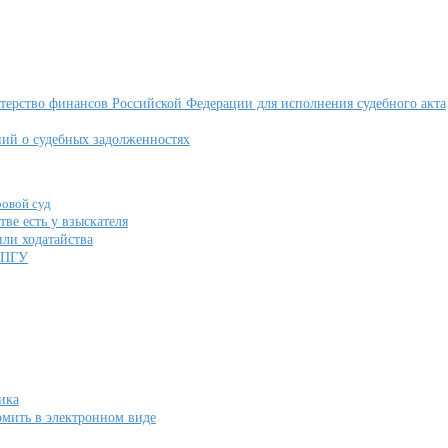
терство финансов Российской Федерации для исполнения судебного акта
ний о судебных задолженностях
ровой суд
ве есть у взыскателя
или ходатайства
 ЕПГУ
ика
мить в электронном виде