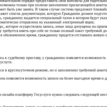
бязательном порядке предоставить свои контакты для тщательно
 возможна только при полном заполнении прилагающейся анкеты
жет быть уже занята. В таком случае система предложит ближа
кажет список документации, которую Гражданин должен подгото
ь, гражданину выдается специальный талон в котором будут ука
втоматически отправлена на указанный электронный ящик;
цо,, которое осуществляла запись, иные лица допущены на прием 
 требуется иметь при себе не только полный пакет требуемой д
ки в обозначенное время, гражданину придется отстаивать живую
сь к судебному приставу, у гражданина появляется возможность 
суслуги.
си в круглосуточном режиме, но и заполнению требуемой анкеты
на появляется возможность записи на более выгодное время и да
ез онлайн-платформу Госуслуги нужно следовать следующей инс
. Осуществить запись на прием к судебному приставу могут тол