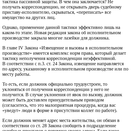
тактика пассивной защиты. В чем она заключается? Не
получать корреспонденцию, не открывать дверь судебному
приставу-исполнителю, скрываться, «переписать» все
имущество на других лиц.
Однако, применение данной тактики эффективно лишь на
каком-то этапе. Новая редакция закона об исполнительном
производстве закрыла многие лазейки для должника.
В главе IV Закона «Извещение и вызовы в исполнительном
производстве» имеется комплекс норм права, который делает
тактику неполучения корреспонденции неэффективной.
В соответствии с п.3. ст. 24 Закона, извещение направляется
по адресу, указанному в исполнительном производстве или по
месту работы.
То есть, если должник официально трудоустроен, то
уклоняться от получения корреспонденции у него не
получится. В случае уклонения от явок по вызову, должник
может быть доставлен принудительным приводом
(согласитесь, что это малоприятная процедура, когда вас
«уведут» люди в форме в присутствии коллег по работе).
Если должник меняет адрес места жительства, он обязан в
соответствии со ст. 28 Закона сообщить в подразделение
судебных приставов о перемене своего адреса. Если такое