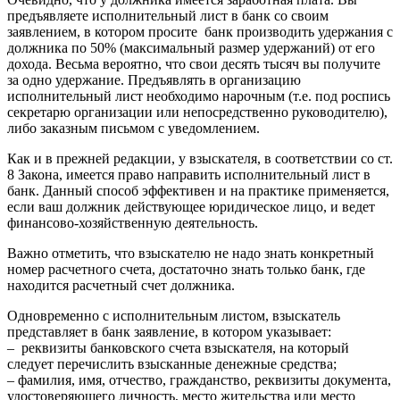
предъявляете исполнительный лист в банк со своим
заявлением, в котором просите банк производить удержания с
должника по 50% (максимальный размер удержаний) от его
дохода. Весьма вероятно, что свои десять тысяч вы получите
за одно удержание. Предъявлять в организацию
исполнительный лист необходимо нарочным (т.е. под роспись
секретарю организации или непосредственно руководителю),
либо заказным письмом с уведомлением.
Как и в прежней редакции, у взыскателя, в соответствии со ст.
8 Закона, имеется право направить исполнительный лист в
банк. Данный способ эффективен и на практике применяется,
если ваш должник действующее юридическое лицо, и ведет
финансово-хозяйственную деятельность.
Важно отметить, что взыскателю не надо знать конкретный
номер расчетного счета, достаточно знать только банк, где
находится расчетный счет должника.
Одновременно с исполнительным листом, взыскатель
представляет в банк заявление, в котором указывает:
– реквизиты банковского счета взыскателя, на который
следует перечислить взысканные денежные средства;
– фамилия, имя, отчество, гражданство, реквизиты документа,
удостоверяющего личность, место жительства или место