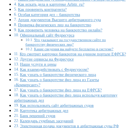
Как искать дела в картотеке Arbitr. ru?
Как проверить контрагента?
Особая категория дел – банкротства
Архив документов Высшего арбитражного суда
Проверка физических лиц на банкротство
Как проверить человека на банкротство онлайн?
Официальный сайт Федресурса
Что указывают на государственном сайте по
банкротству физических лиц?
Какие сведения вы найдете бесплатно в системе?
Кто смотрит карточки банкротов на едином портале ЕФРСБ?
Другие сервисы на Федресурсе
Наши услуги и цены
Как взаимодействовать с Федресурсом?
Как узнать о банкротстве физического лица
Как узнать о банкротстве физ лица из Газеты
«Коммерсант»?
Как узнать о банкротстве физ лица на ЕФРСБ?
Как узнать о банкротстве физ лица используя картотеку
арбитражных дел
Как использовать сайт арбитражных судов
Картотека арбитражных дел
Банк решений судов
Календарь судебных заседаний
Электронная подача документов в арбитражные суды РФ