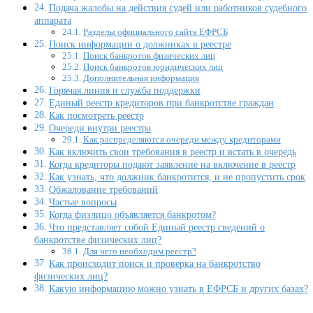
Подача жалобы на действия судей или работников судебного
аппарата
Разделы официального сайта ЕФРСБ
Поиск информации о должниках в реестре
Поиск банкротов физических лиц
Поиск банкротов юридических лиц
Дополнительная информация
Горячая линия и служба поддержки
Единый реестр кредиторов при банкротстве граждан
Как посмотреть реестр
Очереди внутри реестра
Как распределяются очереди между кредиторами
Как включить свои требования в реестр и встать в очередь
Когда кредиторы подают заявление на включение в реестр
Как узнать, что должник банкротится, и не пропустить срок
Обжалование требований
Частые вопросы
Когда физлицо объявляется банкротом?
Что представляет собой Единый реестр сведений о
банкротстве физических лиц?
Для чего необходим реестр?
Как происходит поиск и проверка на банкротство
физических лиц?
Какую информацию можно узнать в ЕФРСБ и других базах?