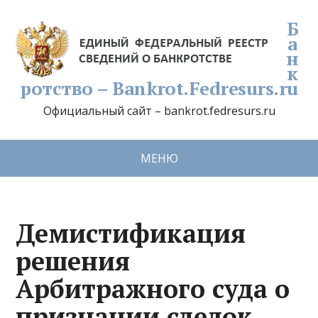
Б
а
н
к
ротство – Bankrot.Fedresurs.ru
Официальный сайт – bankrot.fedresurs.ru
МЕНЮ
Демистификация
решения
Арбитражного суда о
признании сделок