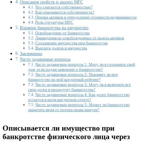
Описания свойств и анализ MFC
Что считается собственностью?
Как описывается собственность?
Оценка активов и определение стоимости недвижимости
Роль структуры MFC
Влияние банкротства на имущество
Освобождение от банкротства
Ликвидация не освобожденных от налога активов
Сохранение имущества при банкротстве
Выплата долгов и имущества
Заключение
Часто задаваемые вопросы
Часто задаваемые вопросы 1: Могу ли я сохранить свой
дом, если подам заявление о банкротстве?
Часто задаваемые вопросы 2: Повлияет ли мое
банкротство на мой кредитный рейтинг?
Часто задаваемые вопросы 3: Могу ли я включить все
свои долги в процедуру банкротства?
Часто задаваемые вопросы 4: Как долго банкротство
остается в моем кредитном отчете?
Часто задаваемые вопросы 5: Может ли банкротство
защитить меня от потери права выкупа?
Описывается ли имущество при
банкротстве физического лица через