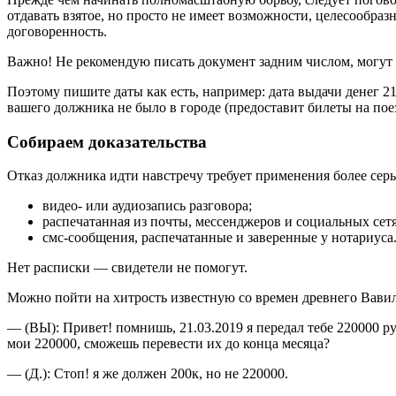
отдавать взятое, но просто не имеет возможности, целесообра
договоренность.
Важно! Не рекомендую писать документ задним числом, могут п
Поэтому пишите даты как есть, например: дата выдачи денег 21.
вашего должника не было в городе (предоставит билеты на поез
Собираем доказательства
Отказ должника идти навстречу требует применения более серь
видео- или аудиозапись разговора;
распечатанная из почты, мессенджеров и социальных сет
смс-сообщения, распечатанные и заверенные у нотариуса
Нет расписки — свидетели не помогут.
Можно пойти на хитрость известную со времен древнего Вави
— (ВЫ): Привет! помнишь, 21.03.2019 я передал тебе 220000 ру
мои 220000, сможешь перевести их до конца месяца?
— (Д.): Стоп! я же должен 200к, но не 220000.