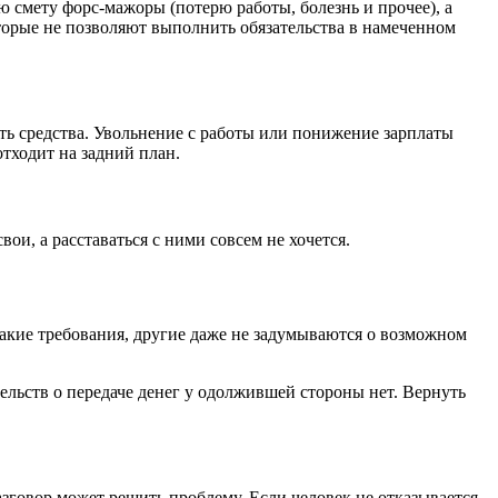
 смету форс-мажоры (потерю работы, болезнь и прочее), а
торые не позволяют выполнить обязательства в намеченном
ть средства. Увольнение с работы или понижение зарплаты
тходит на задний план.
и, а расставаться с ними совсем не хочется.
такие требования, другие даже не задумываются о возможном
тельств о передаче денег у одолжившей стороны нет. Вернуть
зговор может решить проблему. Если человек не отказывается