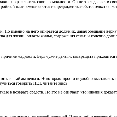
вильно рассчитать свои возможности. Он не закладывает в свою
стройный план вмешиваются непредвиденные обстоятельства, ко
. Но именно на него опирается должник, давая обещание верну
ва для жизни, оплаты жилья, содержания семьи и конечно долг о
причине жадности. Беря чужие деньги, возвращать приходится сво
взятые в займы деньги. Некоторым просто неудобно выставлять 
аучиться говорить НЕТ, читайте здесь.
зе в возврате средств. Но это не означает, что никаких доказа
рить «по душам» со второй стороной. Искренний и вежливый ра