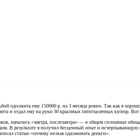
ьбой одолжить ему 150000 р. на 3 месяца ровно. Так как я хорош
зита и отдал ему на руки 30 красивых пятитысячных купюр. Вот
лжок, начались «завтра, послезавтра» — в общем сплошные обещан
м. В результате я получил бесценный опыт и исчерпывающую ин
аписал статью «почему нельзя одалживать деньги».