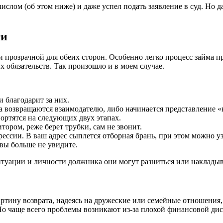
 числом (об этом ниже) и даже успел подать заявление в суд. Но
ги
й и прозрачной для обеих сторон. Особенно легко процесс займ
х обязательств. Так произошло и в моем случае.
 благодарит за них.
а возвращаются взаимодателю, либо начинается представление «
ртятся на следующих двух этапах.
тором, реже берет трубки, сам не звонит.
рессии. В ваш адрес сыплется отборная брань, при этом можно у
 вы больше не увидите.
ситуации и личности должника они могут разниться или накладыв
тину возврата, надеясь на дружеские или семейные отношения, 
 Но чаще всего проблемы возникают из-за плохой финансовой д