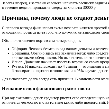
Забегая вперед, я заставил человека написать расписку задним
в течение недели, приплатив сверху за хлопоты 30000 р.
Причины, почему люди не отдают день
С первого взгляда финансовая схема возврата кажется просто
отношения портятся из-за того, что должник не выполняет свои
Обычно отношения портятся за четыре стадии:
Эйфория. Человек безмерно рад вашим деньгам и всячески
Обещания. Обычно здесь все заканчивается: либо средств
клятвенными обещаниями. Но окончательно отношения по
Игнор. Должник начинает избегать втречи со своим креди
Ругань. И наконец доходит до 4 стадии — отрицания и аг
безвозвратно портятся отношения, и в 95% случаев денег
Для невозврата долга всегда есть причины. В зависимости от 
Незнание основ финансовой грамотности
При одалживании денег кредитор рисует себе определенную кар
отличается четкостью и отсутствием каких-либо препятствий.