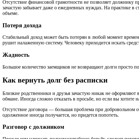
Отсутствие финансовой грамотности не позволяет должнику пра
зачастую забывает даже о ежедневных нуждах. На практике в 
объеме.
Потеря дохода
Стабильный доход может быть потерян в любой момент времени
рушит налаженную систему. Человеку приходится искать средст
Жадность
Большое количество заемщиков не возвращают долги просто по 
Как вернуть долг без расписки
Близкие родственники и друзья зачастую никак не оформляют 
обмане. Иногда сложно отказать в просьбе, но если вы хотите н
Отсутствие договора — большая проблема при добровольном отка
одолженное иногда получается, но придется попотеть.
Разговор с должником
Прежде чем начинать полномасштабную борьбу, следует погово