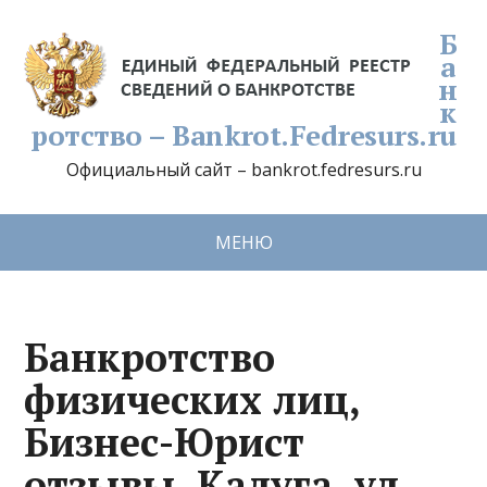
Б
а
н
к
ротство – Bankrot.Fedresurs.ru
Официальный сайт – bankrot.fedresurs.ru
МЕНЮ
Банкротство
физических лиц,
Бизнес-Юрист
отзывы, Калуга, ул.